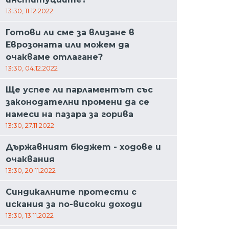
13:30, 11.12.2022
Готови ли сме за влизане в
Еврозоната или можем да
очакваме отлагане?
13:30, 04.12.2022
Ще успее ли парламентът със
законодателни промени да се
намеси на пазара за горива
13:30, 27.11.2022
Държавният бюджет - ходове и
очаквания
13:30, 20.11.2022
Синдикалните протести с
искания за по-високи доходи
13:30, 13.11.2022