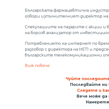
Българската фармацевтична индустрия
говори изпълнителният директор на 
Спекулациите на пазарите с акции и б
на борсов анализатор от инвестицион
Потреблението на интернет по време
разговор с директора на НЕТ1 и пред
българските телекомуникационни оп
Виж повече
Гледайте "Бизнес.БГ" всяка сряда от 21
Чуйте последните 
Последвайте ни
Следете и кан
Вече може да 
Намерете