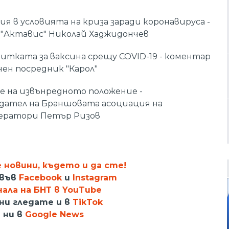
 в условията на криза заради коронавируса -
"Актавис" Николай Хаджидончев
итката за ваксина срещу COVID-19 - коментар
ен посредник "Карол"
 на извънредното положение -
седател на Браншовата асоциация на
ератори Петър Ризов
:00 часа по БНТ1!
новини, където и да сте!
 във
Facebook
и
Instagram
ала на БНТ в YouTube
ни гледате и в
TikTok
 ни в
Google News