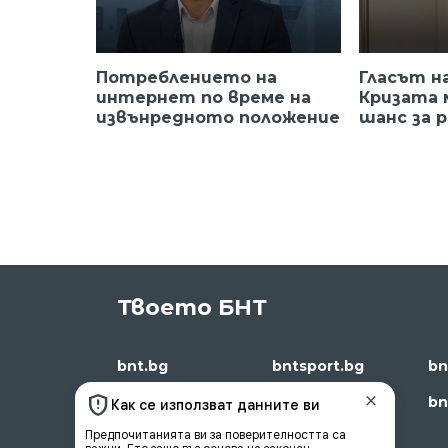
Потреблението на
Гласът на
интернет по време на
Кризата 
извънредното положение
шанс за 
Твоето БНТ
bnt.bg
bntsport.bg
bn
bntnews.bg
bnt.bg/live
bn