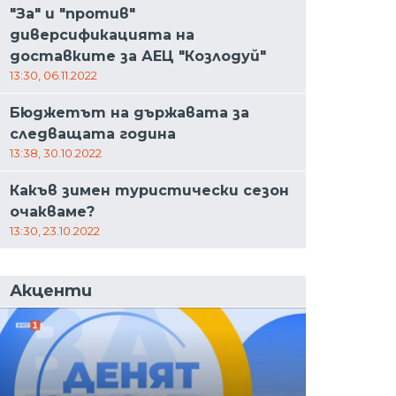
"За" и "против"
диверсификацията на
доставките за АЕЦ "Козлодуй"
13:30, 06.11.2022
Бюджетът на държавата за
следващата година
13:38, 30.10.2022
Какъв зимен туристически сезон
очакваме?
13:30, 23.10.2022
Акценти