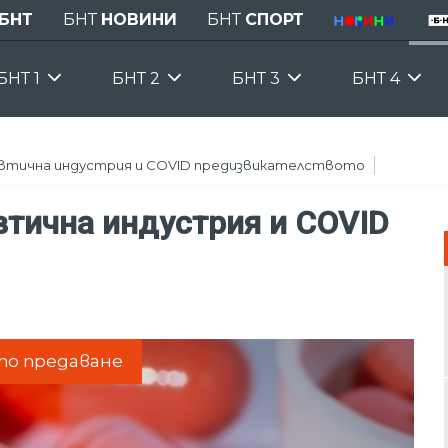
БНТ
БНТ
НОВИНИ
БНТ
СПОРТ
БНТ 1
БНТ 2
БНТ 3
БНТ 4
втична индустрия и COVID предизвикателството
тична индустрия и COVID
то предаване