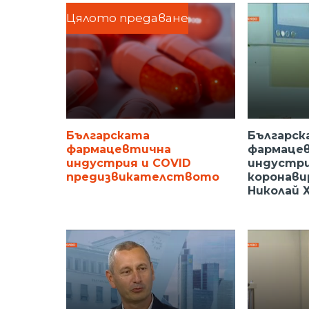
Цялото предаване
Българската
Българск
фармацевтична
фармаце
индустрия и COVID
индустри
предизвикателството
коронави
Николай 