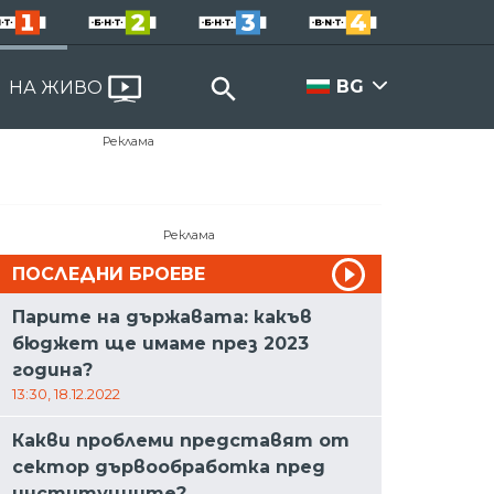
BG
НА ЖИВО
Реклама
Реклама
ПОСЛЕДНИ БРОЕВЕ
Парите на държавата: какъв
бюджет ще имаме през 2023
година?
13:30, 18.12.2022
Какви проблеми представят от
сектор дървообработка пред
институциите?