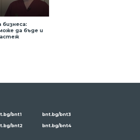
 бизнеса:
може да бъде и
растеж
t.bg/bnt1
bnt.bg/bnt3
t.bg/bnt2
bnt.bg/bnt4