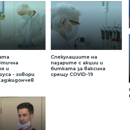
ата
Спекулациите на
втична
пазарите с акции и
я и
битката за ваксина
руса - говори
срещу COVID-19
Хаджидончев