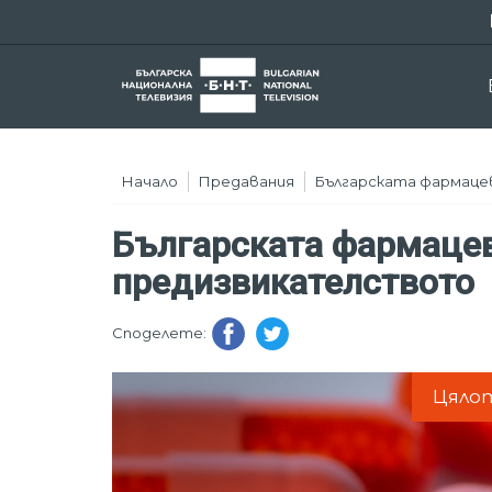
Начало
Предавания
Българската фармаце
Българската фармацев
предизвикателството
Споделете:
Цяло