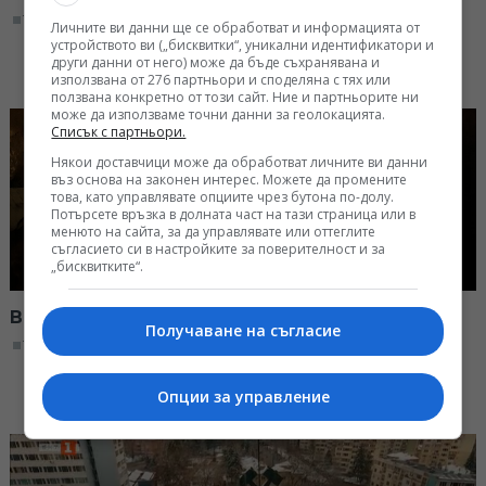
11:00, 25.02.2023
Личните ви данни ще се обработват и информацията от
устройството ви („бисквитки“, уникални идентификатори и
други данни от него) може да бъде съхранявана и
използвана от 276 партньори и споделяна с тях или
ползвана конкретно от този сайт. Ние и партньорите ни
може да използваме точни данни за геолокацията.
Списък с партньори.
Някои доставчици може да обработват личните ви данни
въз основа на законен интерес. Можете да промените
това, като управлявате опциите чрез бутона по-долу.
Потърсете връзка в долната част на тази страница или в
менюто на сайта, за да управлявате или оттеглите
съгласието си в настройките за поверителност и за
„бисквитките“.
В лабиринтите на пещера Духлата
Получаване на съгласие
11:00, 18.02.2023
Опции за управление