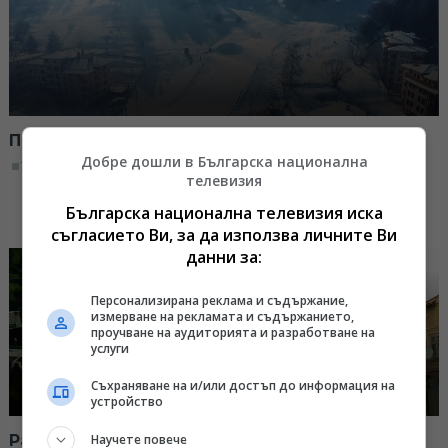
По снежниите писти на България
Добре дошли в Българска национална
11:00, 04.03.2023
телевизия
Българска национална телевизия иска
съгласието Ви, за да използва личните Ви
данни за:
Персонализирана реклама и съдържание,
измерване на рекламата и съдържанието,
проучване на аудиторията и разработване на
услуги
Съхраняване на и/или достъп до информация на
устройство
Научете повече
Разходка в Радомир