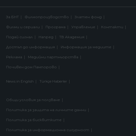
За БНТ
Филмопроизводство
Златен фонд
Филми и сериали
Програма
Управление
Контакти
Подай сигнал
Напред
ТВ Академия
Достъп до информация
Информация за медиите
Реклама
Медийни партньорства
Почивен дом Пампорово
News in English
Türkçe Haberler
Общи условия за ползване
Политика за защита на личните данни
Политика за бисквитките
Политика за информационна сигурност