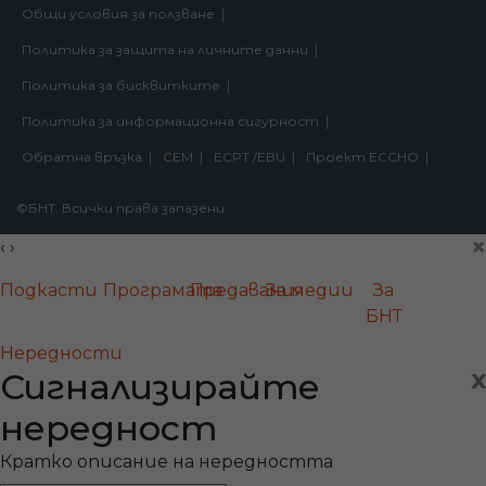
Общи условия за ползване
Политика за защита на личните данни
Политика за бисквитките
Политика за информационна сигурност
Обратна връзка
СЕМ
ECPT /EBU
Проект ECCHO
©БНТ. Всички права запазени
×
‹
›
Подкасти
Програмата
Предавания
За медии
За
БНТ
Нередности
x
Сигнализирайте
нередност
Кратко описание на нередността