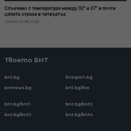
Слънчево с температури между 32° и 37° в почти
цялата страна в четвъртък
06:55, 06.08.2026
Твоето БНТ
bnt.bg
bntsport.bg
bntnews.bg
bnt.bg/live
bnt.bg/bnt1
bnt.bg/bnt3
bnt.bg/bnt2
bnt.bg/bnt4