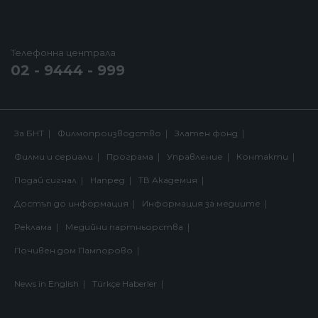
Телефонна централа
02 - 9444 - 999
За БНТ
Филмопроизводство
Златен фонд
Филми и сериали
Програма
Управление
Контакти
Подай сигнал
Напред
ТВ Академия
Достъп до информация
Информация за медиите
Реклама
Медийни партньорства
Почивен дом Пампорово
News in English
Türkçe Haberler