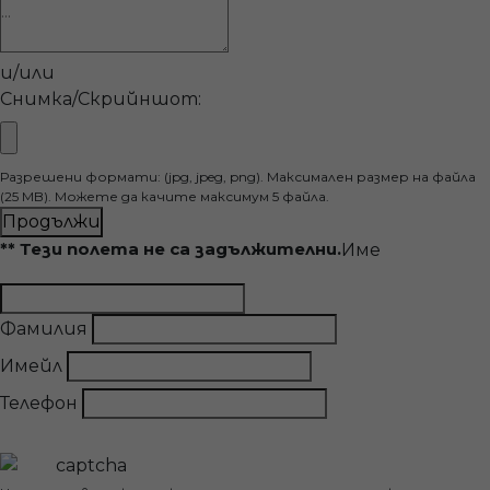
и/или
Снимка/Скрийншот:
Разрешени формати: (jpg, jpeg, png). Максимален размер на файла
(25 MB). Можете да качите максимум 5 файла.
Продължи
** Тези полета не са задължителни.
Име
Фамилия
Имейл
Телефон