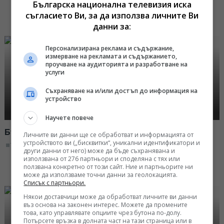
Българска национална телевизия иска
съгласието Ви, за да използва личните Ви
данни за:
Персонализирана реклама и съдържание,
измерване на рекламата и съдържанието,
проучване на аудиторията и разработване на
услуги
Съхраняване на и/или достъп до информация на
устройство
Научете повече
България 19:30 - 03.04.2018
Личните ви данни ще се обработват и информацията от
устройството ви („бисквитки“, уникални идентификатори и
19:30, 03.04.2018
други данни от него) може да бъде съхранявана и
използвана от 276 партньори и споделяна с тях или
ползвана конкретно от този сайт. Ние и партньорите ни
може да използваме точни данни за геолокацията.
Списък с партньори.
Някои доставчици може да обработват личните ви данни
въз основа на законен интерес. Можете да промените
това, като управлявате опциите чрез бутона по-долу.
Потърсете връзка в долната част на тази страница или в