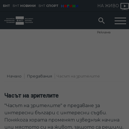
НА ЖИВО
БНТ
БНТ
НОВИНИ
БНТ
СПОРТ
Реклама
Начало
Предавания
Часът на зрителите
Часът на зрителите
"Часът на зрителите" е предаване за
интересни българи с интересни съдби.
Понякога хората променят изведнъж начина
или мястото си на живот, защото са решили,