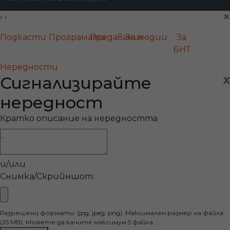
×
‹
›
Подкасти
Програмата
Предавания
За медии
За
БНТ
Нередности
x
Сигнализирайте
нередност
Кратко описание на нередността
и/или
Снимка/Скрийншот:
Разрешени формати: (jpg, jpeg, png). Максимален размер на файла
(25 MB). Можете да качите максимум 5 файла.