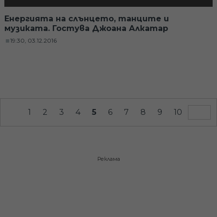
Енергията на слънцето, танците и
музиката. Гостува Джоана Алкатар
19:30, 03.12.2016
1
2
3
4
5
6
7
8
9
10
Реклама