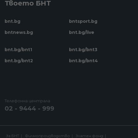
Твоето БНТ
bnt.bg
bntsport.bg
bntnews.bg
bnt.bg/live
bnt.bg/bnt1
bnt.bg/bnt3
bnt.bg/bnt2
bnt.bg/bnt4
Телефонна централа
02 - 9444 - 999
За БНТ
Филмопроизводство
Златен фонд