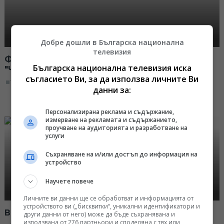
Добре дошли в Българска национална
телевизия
Фотографът Темелко Темелков - гост в
Българска национална телевизия иска
"Часът на зрителите" на 18.02.2017
съгласието Ви, за да използва личните Ви
19:00, 18.02.2017
данни за:
Персонализирана реклама и съдържание,
измерване на рекламата и съдържанието,
проучване на аудиторията и разработване на
услуги
Съхраняване на и/или достъп до информация на
устройство
Научете повече
Личните ви данни ще се обработват и информацията от
устройството ви („бисквитки“, уникални идентификатори и
Вили Стоянов – музикант - 11.02.2017
други данни от него) може да бъде съхранявана и
използвана от 276 партньори и споделяна с тях или