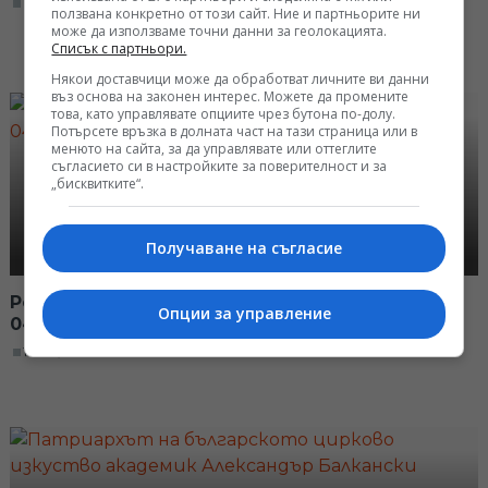
19:00, 11.02.2017
ползвана конкретно от този сайт. Ние и партньорите ни
може да използваме точни данни за геолокацията.
Списък с партньори.
Някои доставчици може да обработват личните ви данни
въз основа на законен интерес. Можете да промените
това, като управлявате опциите чрез бутона по-долу.
Потърсете връзка в долната част на тази страница или в
менюто на сайта, за да управлявате или оттеглите
съгласието си в настройките за поверителност и за
„бисквитките“.
Получаване на съгласие
Режисьорът Димитър Коцев - Шошо -
Опции за управление
04.02.2017
19:00, 04.02.2017