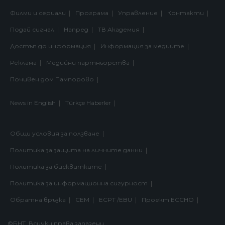
Филми и сериали
Програма
Управление
Контакти
Подай сигнал
Напред
ТВ Академия
Достъп до информация
Информация за медиите
Реклама
Медийни партньорства
Почивен дом Пампорово
News in English
Türkçe Haberler
Общи условия за ползване
Политика за защита на личните данни
Политика за бисквитките
Политика за информационна сигурност
Обратна връзка
СЕМ
ECPT /EBU
Проект ECCHO
©БНТ. Всички права запазени