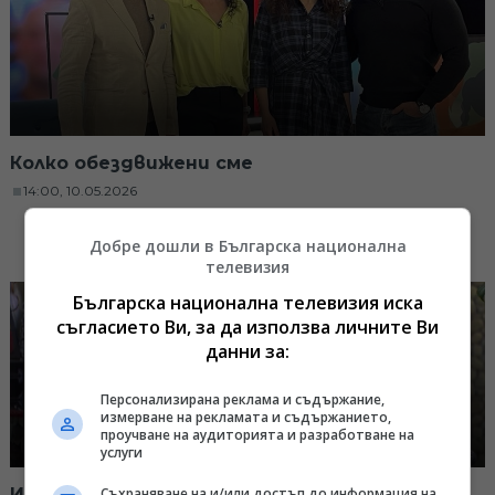
Колко обездвижени сме
14:00, 10.05.2026
Добре дошли в Българска национална
телевизия
Българска национална телевизия иска
съгласието Ви, за да използва личните Ви
данни за:
Персонализирана реклама и съдържание,
измерване на рекламата и съдържанието,
проучване на аудиторията и разработване на
услуги
Съхраняване на и/или достъп до информация на
Историята на Калоян