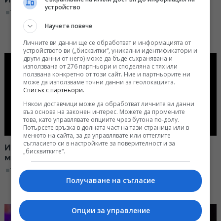
устройство
13:15, 07.05.2026
Научете повече
Личните ви данни ще се обработват и информацията от
устройството ви („бисквитки“, уникални идентификатори и
други данни от него) може да бъде съхранявана и
използвана от 276 партньори и споделяна с тях или
ползвана конкретно от този сайт. Ние и партньорите ни
може да използваме точни данни за геолокацията.
Списък с партньори.
Някои доставчици може да обработват личните ви данни
въз основа на законен интерес. Можете да промените
това, като управлявате опциите чрез бутона по-долу.
Потърсете връзка в долната част на тази страница или в
менюто на сайта, за да управлявате или оттеглите
съгласието си в настройките за поверителност и за
Историята на Йоана Пенина и пътят от
„бисквитките“.
мениджър до майка на три деца
13:30, 06.05.2026
Получаване на съгласие
Опции за управление