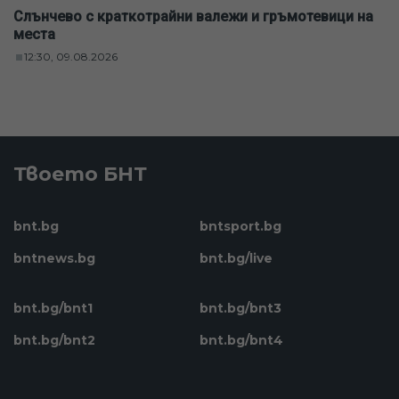
Слънчево с краткотрайни валежи и гръмотевици на
места
12:30, 09.08.2026
Твоето БНТ
bnt.bg
bntsport.bg
bntnews.bg
bnt.bg/live
bnt.bg/bnt1
bnt.bg/bnt3
bnt.bg/bnt2
bnt.bg/bnt4