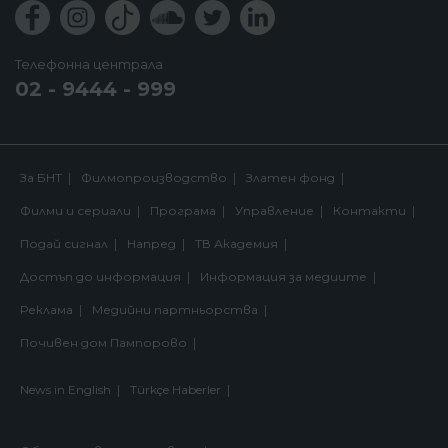
Телефонна централа
02 - 9444 - 999
За БНТ
Филмопроизводство
Златен фонд
Филми и сериали
Програма
Управление
Контакти
Подай сигнал
Напред
ТВ Академия
Достъп до информация
Информация за медиите
Реклама
Медийни партньорства
Почивен дом Пампорово
News in English
Türkçe Haberler