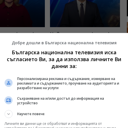
а турски език,
Новини на турски език,
27 юли 2026
емисия – 24 юли 2026
Добре дошли в Българска национална телевизия
.2026
12:30, 24.07.2026
Българска национална телевизия иска
съгласието Ви, за да използва личните Ви
данни за:
Персонализирана реклама и съдържание, измерване на
рекламата и съдържанието, проучване на аудиторията и
разработване на услуги
Съхраняване на и/или достъп до информация на
устройство
Научете повече
а турски език,
Новини на турски език,
Личните ви данни ще се обработват и информацията от
22 юли 2026
емисия – 21 юли 2026