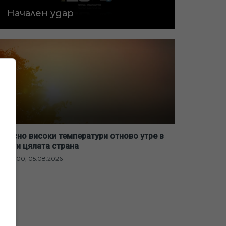
Начален удар
Опасно високи температури отново утре в
почти цялата страна
20:00, 05.08.2026