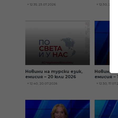
12:35, 23.07.2026
12:30, 22.07
Новини на турски език,
Новини н
емисия – 20 юли 2026
емисия – 
12:40, 20.07.2026
12:30, 17.07