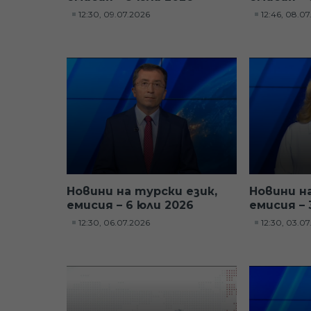
12:30, 09.07.2026
12:46, 08.0
Новини на турски език,
Новини н
емисия – 6 юли 2026
емисия – 
12:30, 06.07.2026
12:30, 03.0