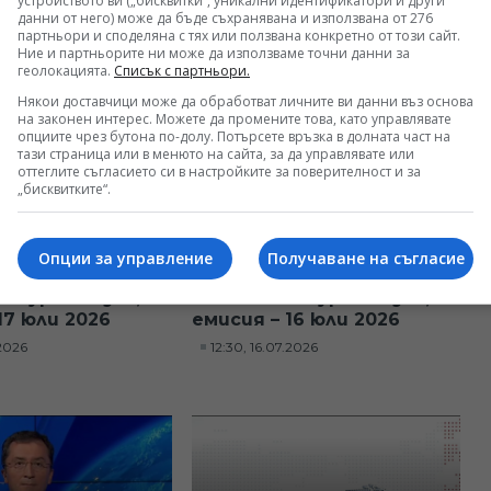
устройството ви („бисквитки“, уникални идентификатори и други
данни от него) може да бъде съхранявана и използвана от 276
.2026
12:30, 21.07.2026
партньори и споделяна с тях или ползвана конкретно от този сайт.
Ние и партньорите ни може да използваме точни данни за
геолокацията.
Списък с партньори.
Някои доставчици може да обработват личните ви данни въз основа
на законен интерес. Можете да промените това, като управлявате
опциите чрез бутона по-долу. Потърсете връзка в долната част на
тази страница или в менюто на сайта, за да управлявате или
оттеглите съгласието си в настройките за поверителност и за
„бисквитките“.
Опции за управление
Получаване на съгласие
а турски език,
Новини на турски език,
17 юли 2026
емисия – 16 юли 2026
.2026
12:30, 16.07.2026