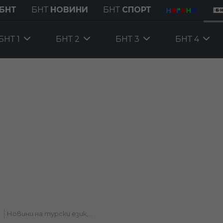
БНТ
БНТ
НОВИНИ
БНТ
СПОРТ
БНТ 1
БНТ 2
БНТ 3
БНТ 4
Новини на турски език,...