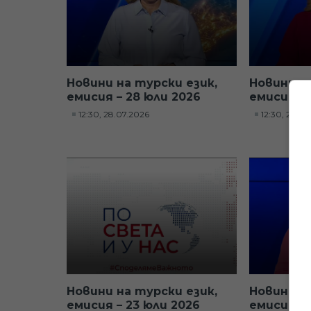
Новини на турски език,
Новини н
емисия – 28 юли 2026
емисия – 
12:30, 28.07.2026
12:30, 27.07
Новини на турски език,
Новини н
емисия – 23 юли 2026
емисия – 