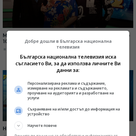
Маргарита Хранова и Симеон Владов в "Ново
Добре дошли в Българска национална
10+2"
телевизия
22:00, 14.12.2025
Българска национална телевизия иска
съгласието Ви, за да използва личните Ви
данни за:
Персонализирана реклама и съдържание,
измерване на рекламата и съдържанието,
проучване на аудиторията и разработване на
услуги
Съхраняване на и/или достъп до информация на
устройство
Научете повече
Наталия Тенева в "Ново 10+2"
Личните ви данни ще се обработват и информацията от