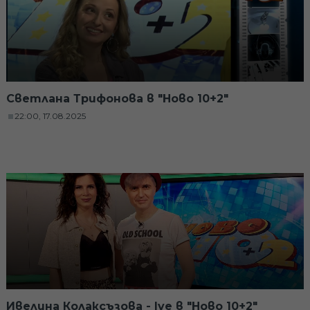
Светлана Трифонова в "Ново 10+2"
22:00, 17.08.2025
Ивелина Колаксъзова - Ive в "Ново 10+2"