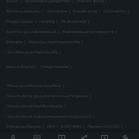
За БНТ
Филмопроизводство
Златен фонд
Филми и сериали
Програма
Управление
Контакти
Подай сигнал
Напред
ТВ Академия
Достъп до информация
Информация за медиите
Реклама
Медийни партньорства
Почивен дом Пампорово
News in English
Türkçe Haberler
Общи условия за ползване
Политика за защита на личните данни
Политика за бисквитките
Политика за информационна сигурност
Обратна връзка
СЕМ
ECPT /EBU
Проект ECCHO