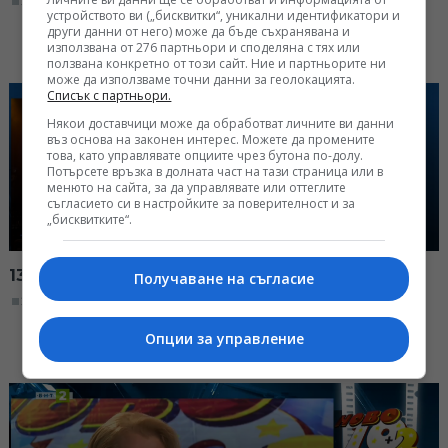
22:00, 30.11.2025
устройството ви („бисквитки“, уникални идентификатори и
други данни от него) може да бъде съхранявана и
използвана от 276 партньори и споделяна с тях или
ползвана конкретно от този сайт. Ние и партньорите ни
може да използваме точни данни за геолокацията.
Списък с партньори.
Някои доставчици може да обработват личните ви данни
въз основа на законен интерес. Можете да промените
това, като управлявате опциите чрез бутона по-долу.
Потърсете връзка в долната част на тази страница или в
менюто на сайта, за да управлявате или оттеглите
съгласието си в настройките за поверителност и за
„бисквитките“.
13 години "Ново 10 + 2"
Получаване на съгласие
22:00, 23.11.2025
Опции за управление