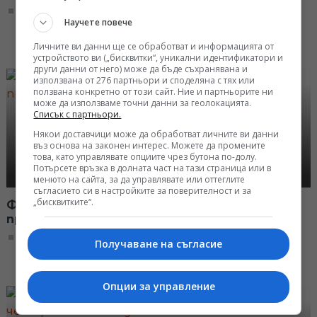
07:08, 18.11.2017
Научете повече
Личните ви данни ще се обработват и информацията от
устройството ви („бисквитки“, уникални идентификатори и
други данни от него) може да бъде съхранявана и
използвана от 276 партньори и споделяна с тях или
ползвана конкретно от този сайт. Ние и партньорите ни
може да използваме точни данни за геолокацията.
Списък с партньори.
Някои доставчици може да обработват личните ви данни
въз основа на законен интерес. Можете да промените
това, като управлявате опциите чрез бутона по-долу.
Потърсете връзка в долната част на тази страница или в
менюто на сайта, за да управлявате или оттеглите
съгласието си в настройките за поверителност и за
„бисквитките“.
Феите ни учат кое е най-ценното и кое ни
прави истински щастливи
07:08, 11.11.2017
Получаване на съгласие
Опции за управление