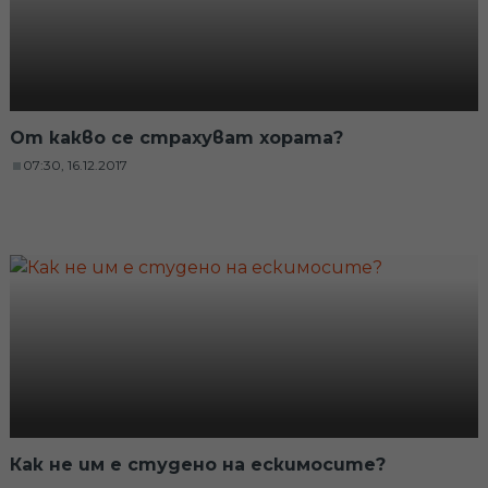
От какво се страхуват хората?
07:30, 16.12.2017
Как не им е студено на ескимосите?