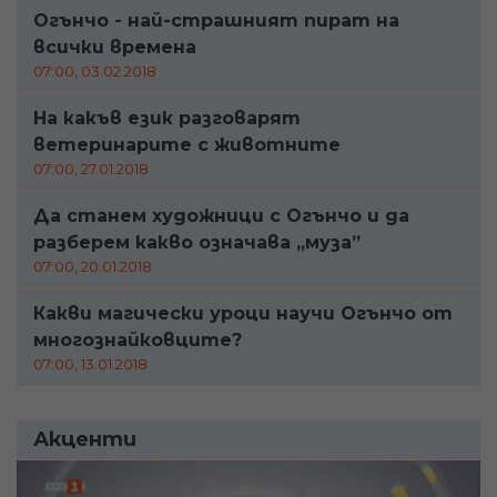
Огънчо - най-страшният пират на
всички времена
07:00, 03.02.2018
На какъв език разговарят
ветеринарите с животните
07:00, 27.01.2018
Да станем художници с Огънчо и да
разберем какво означава „муза”
07:00, 20.01.2018
Какви магически уроци научи Огънчо от
многознайковците?
07:00, 13.01.2018
Акценти