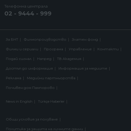
Телефонна централа
02 - 9444 - 999
За БНТ
Филмопроизводство
Златен фонд
Филми и сериали
Програма
Управление
Контакти
Подай сигнал
Напред
ТВ Академия
Достъп до информация
Информация за медиите
Реклама
Медийни партньорства
Почивен дом Пампорово
News in English
Türkçe Haberler
Общи условия за ползване
Политика за защита на личните данни