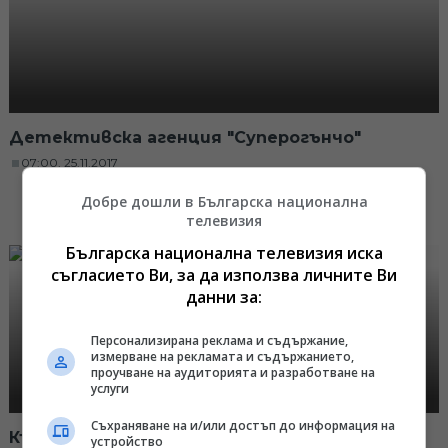
Детективска агенция "Суперогънчо"
07:00, 25.11.2017
Добре дошли в Българска национална
телевизия
Българска национална телевизия иска
съгласието Ви, за да използва личните Ви
данни за:
Персонализирана реклама и съдържание,
измерване на рекламата и съдържанието,
проучване на аудиторията и разработване на
услуги
Съхраняване на и/или достъп до информация на
Къде отиде усмивката на Огънчо? 18.11.17
устройство