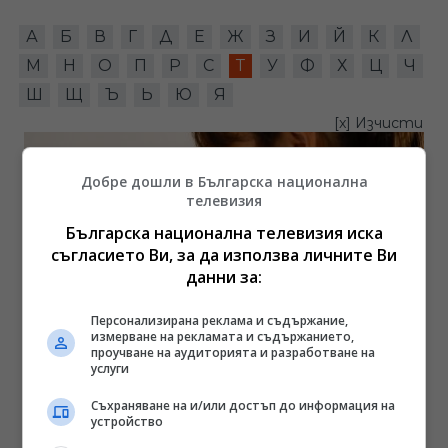
А
Б
В
Г
Д
Е
Ж
З
И
Й
К
Л
М
Н
О
П
Р
С
Т
У
Ф
Х
Ц
Ч
Ш
Щ
Ъ
Ь
Ю
Я
[x] Изчисти
Добре дошли в Българска национална
телевизия
Българска национална телевизия иска
съгласието Ви, за да използва личните Ви
данни за:
Персонализирана реклама и съдържание,
измерване на рекламата и съдържанието,
проучване на аудиторията и разработване на
услуги
Така преминава световната слава
11:41, 12.05.2022
Съхраняване на и/или достъп до информация на
устройство