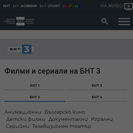
НА ЖИВО
БНТ
БНТ
НОВИНИ
БНТ
СПОРТ
Филми и сериали на БНТ 3
БНТ 1
БНТ 2
БНТ 3
БНТ 4
Анимационни
Българско кино
Детски филми
Документални
Игрални
Серийни
Телевизионен театър