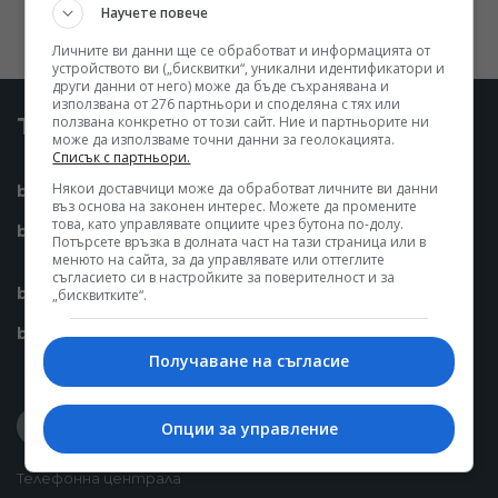
Научете повече
Личните ви данни ще се обработват и информацията от
устройството ви („бисквитки“, уникални идентификатори и
други данни от него) може да бъде съхранявана и
използвана от 276 партньори и споделяна с тях или
Твоето БНТ
ползвана конкретно от този сайт. Ние и партньорите ни
може да използваме точни данни за геолокацията.
Списък с партньори.
Някои доставчици може да обработват личните ви данни
bnt.bg
bntsport.bg
въз основа на законен интерес. Можете да промените
това, като управлявате опциите чрез бутона по-долу.
bntnews.bg
bnt.bg/live
Потърсете връзка в долната част на тази страница или в
менюто на сайта, за да управлявате или оттеглите
съгласието си в настройките за поверителност и за
bnt.bg/bnt1
bnt.bg/bnt3
„бисквитките“.
bnt.bg/bnt2
bnt.bg/bnt4
Получаване на съгласие
Опции за управление
Телефонна централа