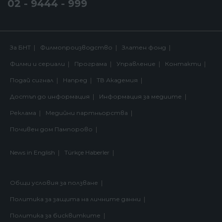
02 - 9444 - 999
За БНТ
Филмопроизводство
Златен фонд
Филми и сериали
Програма
Управление
Контакти
Подай сигнал
Напред
ТВ Академия
Достъп до информация
Информация за медиите
Реклама
Медийни партньорства
Почивен дом Пампорово
News in English
Türkçe Haberler
Общи условия за ползване
Политика за защита на личните данни
Политика за бисквитките