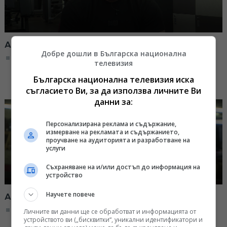
Аз съм... Христо Мусков
Добре дошли в Българска национална
09:24, 18.04.2026
телевизия
Българска национална телевизия иска
съгласието Ви, за да използва личните Ви
данни за:
Персонализирана реклама и съдържание,
измерване на рекламата и съдържанието,
проучване на аудиторията и разработване на
услуги
Съхраняване на и/или достъп до информация на
устройство
Научете повече
Аз съм... Любослав Руйков
09:00, 05.04.2026
Личните ви данни ще се обработват и информацията от
устройството ви („бисквитки“, уникални идентификатори и