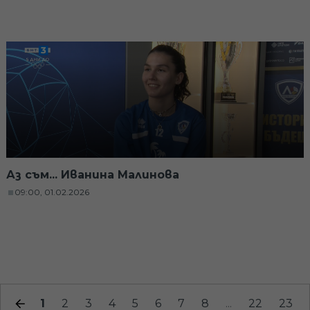
Аз съм... Иванина Малинова
09:00, 01.02.2026
1
2
3
4
5
6
7
8
...
22
23