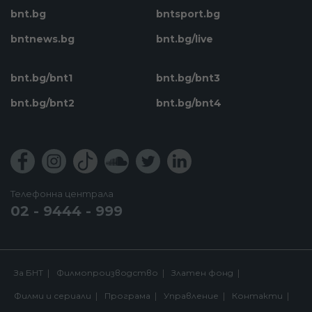
bnt.bg
bntsport.bg
bntnews.bg
bnt.bg/live
bnt.bg/bnt1
bnt.bg/bnt3
bnt.bg/bnt2
bnt.bg/bnt4
Телефонна централа
02 - 9444 - 999
За БНТ
Филмопроизводство
Златен фонд
Филми и сериали
Програма
Управление
Контакти