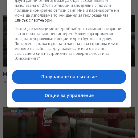
други данни от него) може да бъде съхранявана и
използвана от 276 партньори и споделяна с тях или
ползвана конкретно от този сайт. Ние и партньорите ни
може да използваме точни данни за геолокацията.
Списък с партньори.
Някои доставчици може да обработват личните ви данни
въз основа на законен интерес. Можете да промените
това, като управлявате опциите чрез бутона по-долу.
Потърсете връзка в долната част на тази страница или в
менюто на сайта, за да управлявате или оттеглите
съгласието си в настройките за поверителност и за
„бисквитките“.
Мартин Кузманов в "Аз съм..."
Получаване на съгласие
09:00, 04.04.2026
Опции за управление