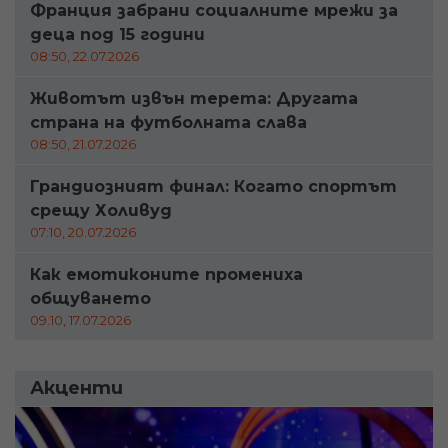
Франция забрани социалните мрежи за
деца под 15 години
08:50, 22.07.2026
Животът извън терета: Другата
страна на футболната слава
08:50, 21.07.2026
Грандиозният финал: Когато спортът
срещу Холивуд
07:10, 20.07.2026
Как емотиконите промениха
общуването
09:10, 17.07.2026
Акценти