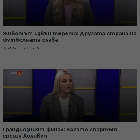
Животът извън терета: Другата страна на
футболната слава
08:50, 21.07.2026
Грандиозният финал: Когато спортът
срещу Холивуд