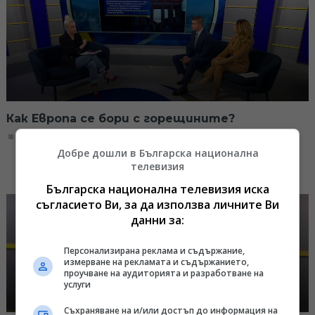
Как Европа се бори с горещините?
09:10, 08.07.2026
Добре дошли в Българска национална
телевизия
Българска национална телевизия иска
съгласието Ви, за да използва личните Ви
данни за:
Персонализирана реклама и съдържание,
измерване на рекламата и съдържанието,
проучване на аудиторията и разработване на
услуги
Съхраняване на и/или достъп до информация на