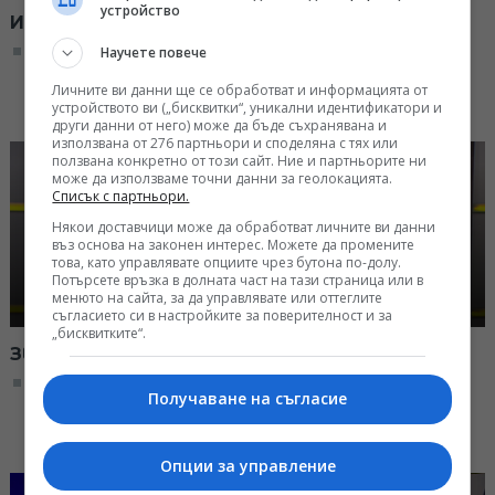
устройство
Историите зад кучетата спасители
08:50, 07.07.2026
Научете повече
Личните ви данни ще се обработват и информацията от
устройството ви („бисквитки“, уникални идентификатори и
други данни от него) може да бъде съхранявана и
използвана от 276 партньори и споделяна с тях или
ползвана конкретно от този сайт. Ние и партньорите ни
може да използваме точни данни за геолокацията.
Списък с партньори.
Някои доставчици може да обработват личните ви данни
въз основа на законен интерес. Можете да промените
това, като управлявате опциите чрез бутона по-долу.
Потърсете връзка в долната част на тази страница или в
менюто на сайта, за да управлявате или оттеглите
съгласието си в настройките за поверителност и за
„бисквитките“.
Звездната сватба на Тейлър Суифт
08:50, 06.07.2026
Получаване на съгласие
Опции за управление