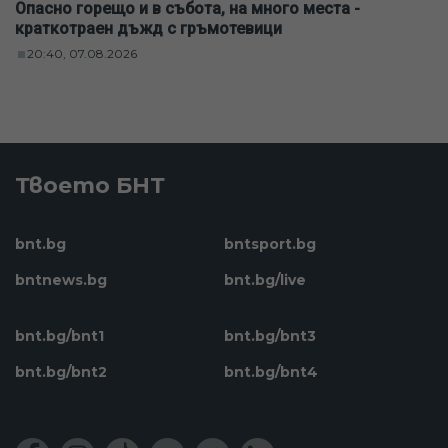
Опасно горещо и в събота, на много места -
краткотраен дъжд с гръмотевици
20:40, 07.08.2026
Твоето БНТ
bnt.bg
bntsport.bg
bntnews.bg
bnt.bg/live
bnt.bg/bnt1
bnt.bg/bnt3
bnt.bg/bnt2
bnt.bg/bnt4