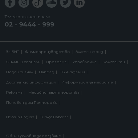
Телефонна централа
02 - 9444 - 999
За БНТ
Филмопроизводство
Златен фонд
Филми и сериали
Програма
Управление
Контакти
Подай сигнал
Напред
ТВ Академия
Достъп до информация
Информация за медиите
Реклама
Медийни партньорства
Почивен дом Пампорово
News in English
Türkçe Haberler
Общи условия за ползване