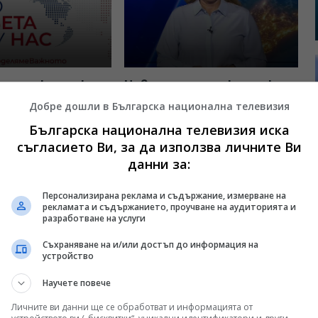
а турски език,
Новини на турски език,
29 юли 2026
емисия – 28 юли 2026
Добре дошли в Българска национална телевизия
.2026
12:30, 28.07.2026
Българска национална телевизия иска
съгласието Ви, за да използва личните Ви
данни за:
Персонализирана реклама и съдържание, измерване на
рекламата и съдържанието, проучване на аудиторията и
разработване на услуги
Съхраняване на и/или достъп до информация на
устройство
Научете повече
а турски език,
Новини на турски език,
Личните ви данни ще се обработват и информацията от
24 юли 2026
емисия – 23 юли 2026