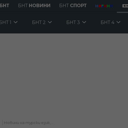
БНТ
БНТ
НОВИНИ
БНТ
СПОРТ
БНТ 1
БНТ 2
БНТ 3
БНТ 4
Новини на турски език,...