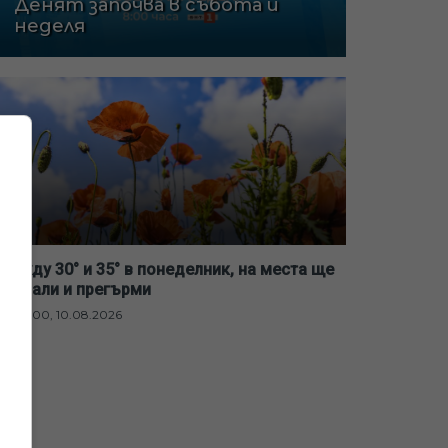
Денят започва в събота и
неделя
Между 30° и 35° в понеделник, на места ще
превали и прегърми
07:00, 10.08.2026