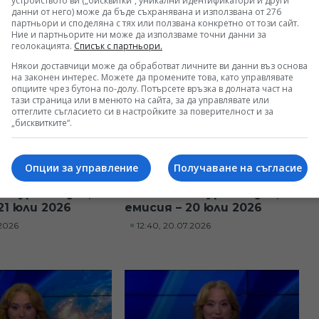
устройството ви („бисквитки“, уникални идентификатори и други
данни от него) може да бъде съхранявана и използвана от 276
7.2026
12:35, 23.07.2026
партньори и споделяна с тях или ползвана конкретно от този сайт.
Ние и партньорите ни може да използваме точни данни за
геолокацията.
Списък с партньори.
Някои доставчици може да обработват личните ви данни въз основа
на законен интерес. Можете да промените това, като управлявате
опциите чрез бутона по-долу. Потърсете връзка в долната част на
тази страница или в менюто на сайта, за да управлявате или
оттеглите съгласието си в настройките за поверителност и за
„бисквитките“.
Опции за управление
Получаване на съгласие
а турски език,
Новини на турски език,
21 юли 2026
емисия – 20 юли 2026
.2026
12:40, 20.07.2026