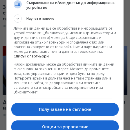
Съхраняване на и/или достъп до информация на
За честните избори, рокадите в МВР,
устройство
съдебната система и закъснялото
Научете повече
правосъдие
21:00, 24.02.2026
Личните ви данни ще се обработват и информацията от
устройството ви („бисквитки“, уникални идентификатори и
други данни от него) може да бъде съхранявана и
използвана от 276 партньори и споделяна с тях или
ползвана конкретно от този сайт. Ние и партньорите ни
може да използваме точни данни за геолокацията.
Списък с партньори.
Някои доставчици може да обработват личните ви данни
въз основа на законен интерес. Можете да промените
това, като управлявате опциите чрез бутона по-долу.
Потърсете връзка в долната част на тази страница или в
менюто на сайта, за да управлявате или оттеглите
съгласието си в настройките за поверителност и за
„бисквитките“.
Драмата "Петрохан" - растящо недоверие и
държава на изпит
Получаване на съгласие
21:00, 17.02.2026
Опции за управление