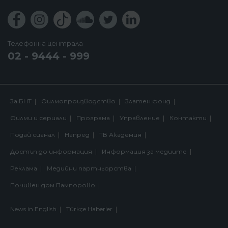
Телефонна централа
02 - 9444 - 999
За БНТ
Филмопроизводство
Златен фонд
Филми и сериали
Програма
Управление
Контакти
Подай сигнал
Напред
ТВ Академия
Достъп до информация
Информация за медиите
Реклама
Медийни партньорства
Почивен дом Пампорово
News in English
Türkçe Haberler