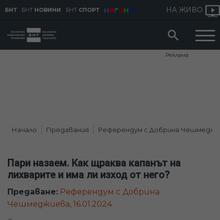
НА ЖИВО
БНТ
БНТ
НОВИНИ
БНТ
СПОРТ
Реклама
Начало
Предавания
Референдум с Добрина Чешмеджи
Пари назаем. Как щраква капанът на
лихварите и има ли изход от него?
Предаване:
Референдум с Добрина
Чешмеджиева, 16.01.2024