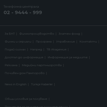
Телефонна централа
02 - 9444 - 999
За БНТ
Филмопроизводство
Златен фонд
Филми и сериали
Програма
Управление
Контакти
Подай сигнал
Напред
ТВ Академия
Достъп до информация
Информация за медиите
Реклама
Медийни партньорства
Почивен дом Пампорово
News in English
Türkçe Haberler
Общи условия за ползване
Политика за защита на личните данни