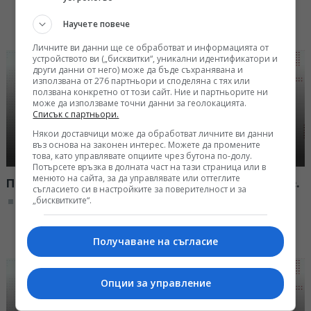
Научете повече
Личните ви данни ще се обработват и информацията от
устройството ви („бисквитки“, уникални идентификатори и
други данни от него) може да бъде съхранявана и
използвана от 276 партньори и споделяна с тях или
ползвана конкретно от този сайт. Ние и партньорите ни
може да използваме точни данни за геолокацията.
Списък с партньори.
Някои доставчици може да обработват личните ви данни
въз основа на законен интерес. Можете да промените
това, като управлявате опциите чрез бутона по-долу.
Потърсете връзка в долната част на тази страница или в
менюто на сайта, за да управлявате или оттеглите
По света и у нас - 08:00 часа, 6 август 2026 г.
съгласието си в настройките за поверителност и за
„бисквитките“.
08:00, 06.08.2026
Получаване на съгласие
Опции за управление