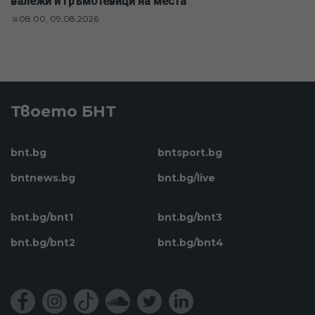
валежи и гръмотевици на места
08:00, 09.08.2026
Твоето БНТ
bnt.bg
bntsport.bg
bntnews.bg
bnt.bg/live
bnt.bg/bnt1
bnt.bg/bnt3
bnt.bg/bnt2
bnt.bg/bnt4