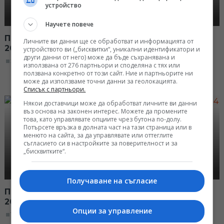
устройство
Научете повече
По света и у нас, емисия – 20:00, 2 ноември
Личните ви данни ще се обработват и информацията от
2014
устройството ви („бисквитки“, уникални идентификатори и
други данни от него) може да бъде съхранявана и
20:00, 02.11.2014
използвана от 276 партньори и споделяна с тях или
ползвана конкретно от този сайт. Ние и партньорите ни
може да използваме точни данни за геолокацията.
Списък с партньори.
Някои доставчици може да обработват личните ви данни
въз основа на законен интерес. Можете да промените
това, като управлявате опциите чрез бутона по-долу.
Потърсете връзка в долната част на тази страница или в
менюто на сайта, за да управлявате или оттеглите
съгласието си в настройките за поверителност и за
„бисквитките“.
Получаване на съгласие
По света и у нас, емисия – 12:00, 2 ноември
2014
Опции за управление
12:00, 02.11.2014