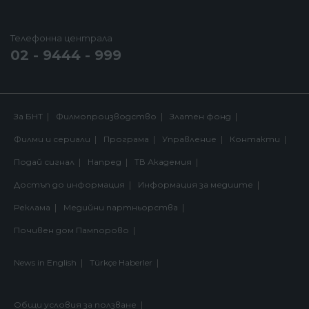
Телефонна централа
02 - 9444 - 999
За БНТ
Филмопроизводство
Златен фонд
Филми и сериали
Програма
Управление
Контакти
Подай сигнал
Напред
ТВ Академия
Достъп до информация
Информация за медиите
Реклама
Медийни партньорства
Почивен дом Пампорово
News in English
Türkçe Haberler
Общи условия за ползване