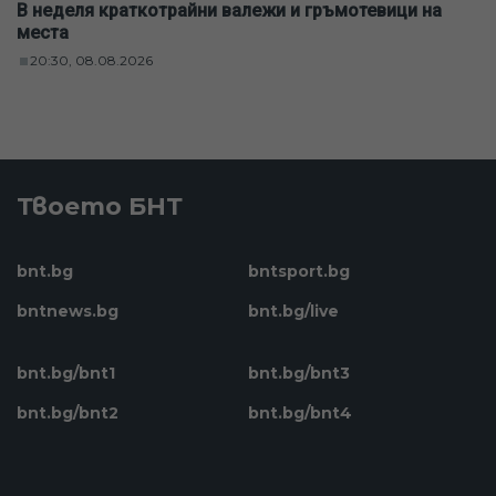
В неделя краткотрайни валежи и гръмотевици на
места
20:30, 08.08.2026
Твоето БНТ
bnt.bg
bntsport.bg
bntnews.bg
bnt.bg/live
bnt.bg/bnt1
bnt.bg/bnt3
bnt.bg/bnt2
bnt.bg/bnt4