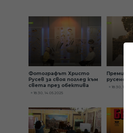
Фотографът Христо
Премиера 
Русев за своя поглед към
русенска
света през обектива
18:30, 13.05
18:30, 14.05.2025