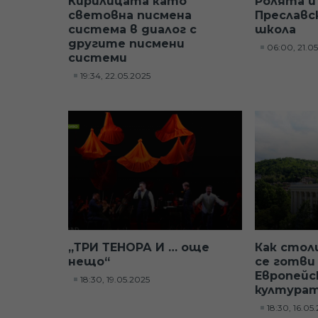
Кирилицата като
Ролята и
световна писмена
Преславс
система в диалог с
школа
другите писмени
06:00, 21.0
системи
19:34, 22.05.2025
„ТРИ ТЕНОРА И … още
Как стол
нещо“
се готви
Европейс
18:30, 19.05.2025
култура
18:30, 16.05