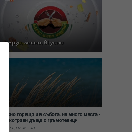
Бързо, лесно, вкусно
Опасно горещо и в събота, на много места -
краткотраен дъжд с гръмотевици
20:40, 07.08.2026