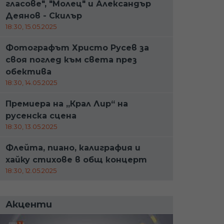
гласове", "Молец" и Александър
Деянов - Скилър
18:30, 15.05.2025
Фотографът Христо Русев за
своя поглед към света през
обектива
18:30, 14.05.2025
Премиера на „Крал Лир“ на
русенска сцена
18:30, 13.05.2025
Флейта, пиано, калиграфия и
хайку стихове в общ концерт
18:30, 12.05.2025
Акценти