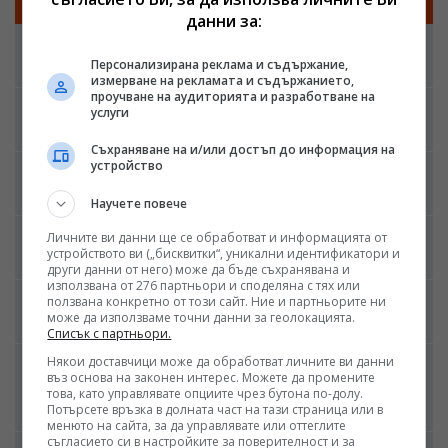
ПОСЛЕДНИ БРОЕВЕ
данни за:
Най-странните забрани на плаж в света
Персонализирана реклама и съдържание,
08:50, 04.08.2026
измерване на рекламата и съдържанието,
проучване на аудиторията и разработване на
Любовните тенденции през 2026
услуги
08:50, 30.07.2026
Съхраняване на и/или достъп до информация на
устройство
Новата "Одисея" на Кристофър Нолан
08:50, 29.07.2026
Научете повече
ЕС с нови правила срещу бързата мода
Личните ви данни ще се обработват и информацията от
устройството ви („бисквитки“, уникални идентификатори и
08:50, 28.07.2026
други данни от него) може да бъде съхранявана и
използвана от 276 партньори и споделяна с тях или
Прохладата: новият туристически лукс
ползвана конкретно от този сайт. Ние и партньорите ни
може да използваме точни данни за геолокацията.
08:50, 27.07.2026
Списък с партньори.
Някои доставчици може да обработват личните ви данни
Франция забрани социалните мрежи за
въз основа на законен интерес. Можете да промените
деца под 15 години
това, като управлявате опциите чрез бутона по-долу.
Потърсете връзка в долната част на тази страница или в
08:50, 22.07.2026
менюто на сайта, за да управлявате или оттеглите
съгласието си в настройките за поверителност и за