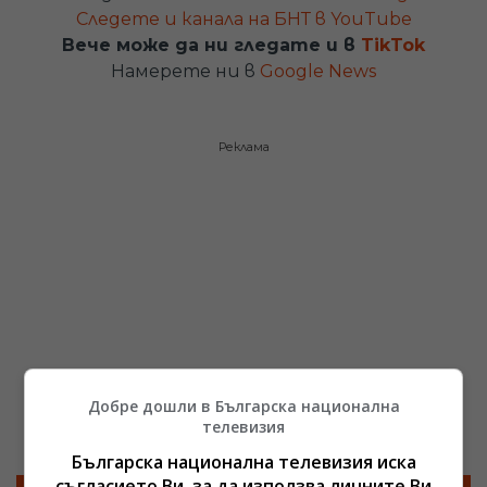
Следете и канала на БНТ в YouTube
Вече може да ни гледате и в
TikTok
Намерете ни в
Google News
Реклама
Добре дошли в Българска национална
телевизия
Българска национална телевизия иска
съгласието Ви, за да използва личните Ви