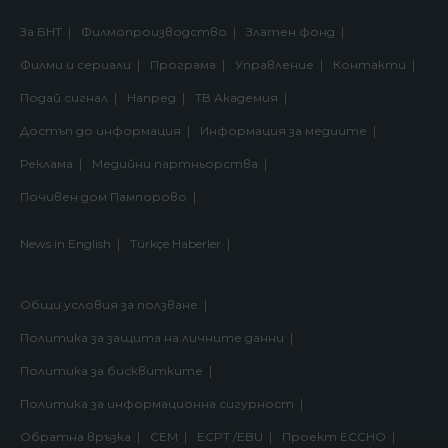
За БНТ
Филмопроизводство
Златен фонд
Филми и сериали
Програма
Управление
Контакти
Подай сигнал
Напред
ТВ Академия
Достъп до информация
Информация за медиите
Реклама
Медийни партньорства
Почивен дом Пампорово
News in English
Türkçe Haberler
Общи условия за ползване
Политика за защита на личните данни
Политика за бисквитките
Политика за информационна сигурност
Обратна връзка
СЕМ
ECPT /EBU
Проект ECCHO