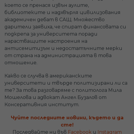
което се пренася извън аулите,
библиотеките и надхвърля цивилизования
академичен дебат в САЩ. Множество
дарители заявиха, че спират финансовата си
подкрепа за университета поради
нарастващите настроения на
антисемитизъм и недостатъчните мерки
от страна на администрацията в това
отношение.
Какво се случва в американските
университети и твърде политизирани ли са
те? За това разговаряме с политолога Мила
Мошелова и адвокат Ангел Бузалов от
Консеративния институт.
Чуйте последните новини, където и да
сте!
Последвайте ни във
Facebook
и
Instagram