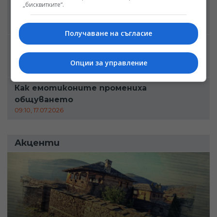
Животът извън терета: Другата
„бисквитките“.
страна на футболната слава
08:50, 21.07.2026
Получаване на съгласие
Грандиозният финал: Когато спортът
срещу Холивуд
Опции за управление
07:10, 20.07.2026
Как емотиконите промениха
общуването
09:10, 17.07.2026
Акценти