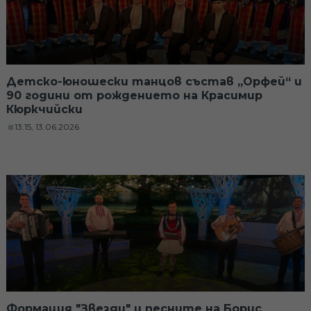
Детско-юношески танцов състав „Орфей“ и
90 години от рождението на Красимир
Кюркчийски
13:15, 13.06.2026
Формация "Звезди" и песните на Борис