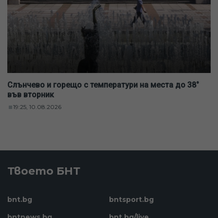
Слънчево и горещо с температури на места до 38°
във вторник
19:25, 10.08.2026
Твоето БНТ
bnt.bg
bntsport.bg
bntnews.bg
bnt.bg/live