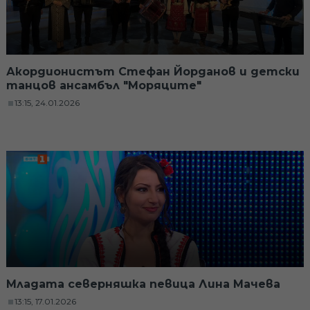
Акордионистът Стефан Йорданов и детски
танцов ансамбъл "Моряците"
13:15, 24.01.2026
Младата северняшка певица Лина Мачева
13:15, 17.01.2026