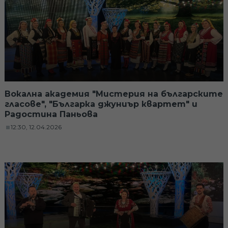
Вокална академия "Мистерия на българските
гласове", "Българка джуниър квартет" и
Радостина Паньова
12:30, 12.04.2026