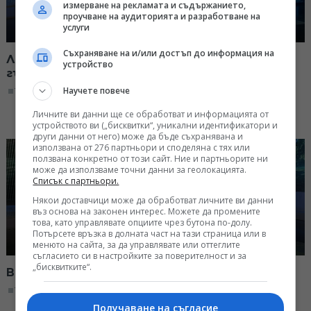
измерване на рекламата и съдържанието,
проучване на аудиторията и разработване на
услуги
Съхраняване на и/или достъп до информация на
Лауреати от конкурса "Пендара" и
устройство
гъдуларят Борислав Гълъбов
Научете повече
13:15, 21.02.2026
Личните ви данни ще се обработват и информацията от
устройството ви („бисквитки“, уникални идентификатори и
други данни от него) може да бъде съхранявана и
използвана от 276 партньори и споделяна с тях или
ползвана конкретно от този сайт. Ние и партньорите ни
може да използваме точни данни за геолокацията.
Списък с партньори.
Някои доставчици може да обработват личните ви данни
въз основа на законен интерес. Можете да промените
това, като управлявате опциите чрез бутона по-долу.
Потърсете връзка в долната част на тази страница или в
менюто на сайта, за да управлявате или оттеглите
съгласието си в настройките за поверителност и за
„бисквитките“.
Васко Денев и оркестър "Гергьовден"
13:15, 14.02.2026
Получаване на съгласие