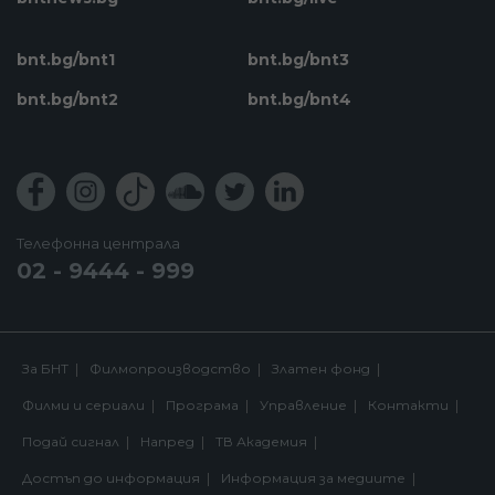
bnt.bg/bnt1
bnt.bg/bnt3
bnt.bg/bnt2
bnt.bg/bnt4
Телефонна централа
02 - 9444 - 999
За БНТ
Филмопроизводство
Златен фонд
Филми и сериали
Програма
Управление
Контакти
Подай сигнал
Напред
ТВ Академия
Достъп до информация
Информация за медиите