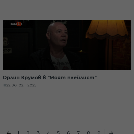
Орлин Крумов в "Моят плейлист"
22:00, 02.11.2025
1
2
3
4
5
6
7
8
9