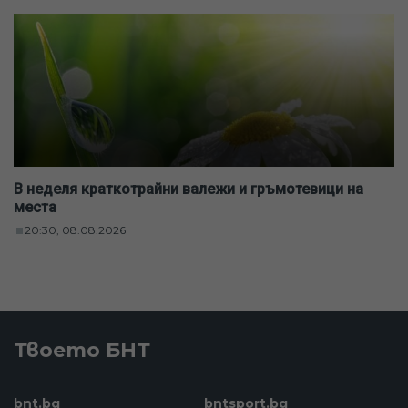
В неделя краткотрайни валежи и гръмотевици на
места
20:30, 08.08.2026
Твоето БНТ
bnt.bg
bntsport.bg