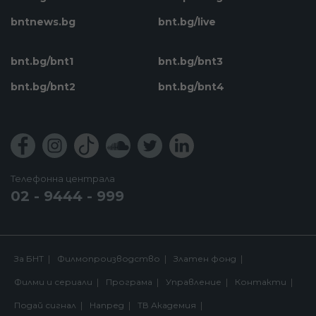
bntnews.bg
bnt.bg/live
bnt.bg/bnt1
bnt.bg/bnt3
bnt.bg/bnt2
bnt.bg/bnt4
Телефонна централа
02 - 9444 - 999
За БНТ
Филмопроизводство
Златен фонд
Филми и сериали
Програма
Управление
Контакти
Подай сигнал
Напред
ТВ Академия