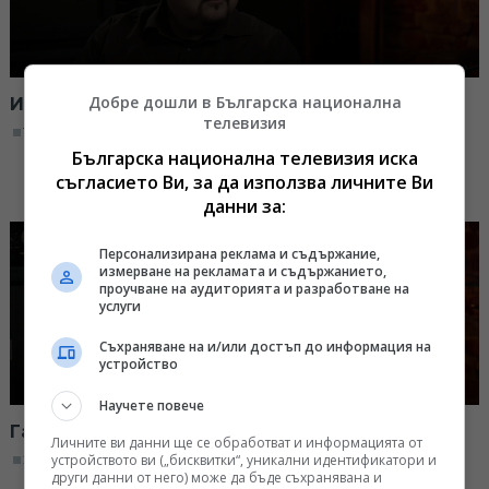
Добре дошли в Българска национална
Иво Върбанов в "Моят плейлист"
телевизия
14:10, 19.01.2026
Българска национална телевизия иска
съгласието Ви, за да използва личните Ви
данни за:
Персонализирана реклама и съдържание,
измерване на рекламата и съдържанието,
проучване на аудиторията и разработване на
услуги
Съхраняване на и/или достъп до информация на
устройство
Научете повече
Галя Тапай в "Моят плейлист"
Личните ви данни ще се обработват и информацията от
устройството ви („бисквитки“, уникални идентификатори и
22:00, 18.01.2026
други данни от него) може да бъде съхранявана и