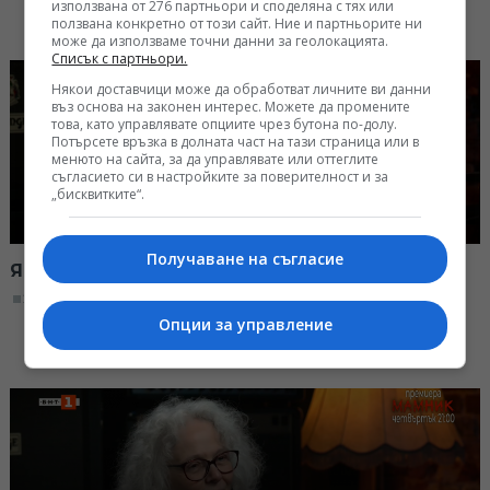
използвана от 276 партньори и споделяна с тях или
ползвана конкретно от този сайт. Ние и партньорите ни
може да използваме точни данни за геолокацията.
Списък с партньори.
Някои доставчици може да обработват личните ви данни
въз основа на законен интерес. Можете да промените
това, като управлявате опциите чрез бутона по-долу.
Потърсете връзка в долната част на тази страница или в
менюто на сайта, за да управлявате или оттеглите
съгласието си в настройките за поверителност и за
„бисквитките“.
Получаване на съгласие
Явор Борисов в "Моят плейлист"
22:00, 11.01.2026
Опции за управление