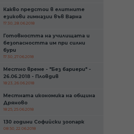
Какво предстои в елитните
езикови гимназии във Варна
17:30, 28.06.2018
Готовността на училищата и
безопасността им при силни
бури
17:30, 27.06.2018
Местно време - "Без бариери" -
26.06.2018 - Пловдив
18:23, 26.06.2018
Местната икономика на община
Дряново
18:25, 25.06.2018
130 години Софийски зоопарк
08:50, 22.06.2018