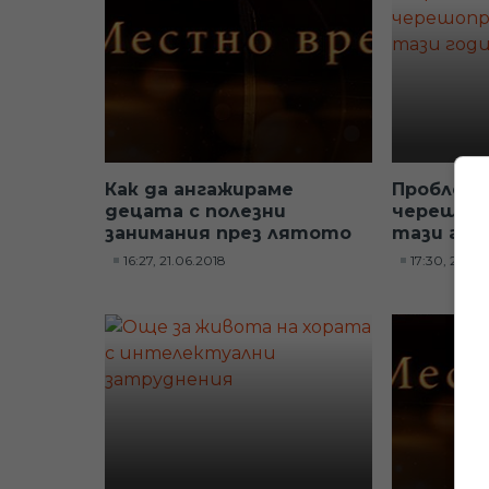
Как да ангажираме
Проблеми
децата с полезни
черешоп
занимания през лятото
тази год
16:27, 21.06.2018
17:30, 20.0