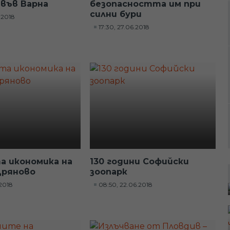
 във Варна
безопасността им при
силни бури
.2018
17:30, 27.06.2018
 икономика на
130 години Софийски
Дряново
зоопарк
.2018
08:50, 22.06.2018