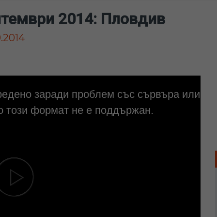
птември 2014: Пловдив
.2014
редено заради проблем със сървъра или
 този формат не е поддържан.