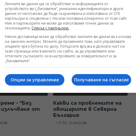
Личните ви данни ще се обработват и информацията от
устройството ви („бисквитки“, уникални идентификатори и други
лъч на
Образователната
данни от него) може да бъде съхранявана и използвана от 276
ото метро
инфраструктура
партньори и споделяна с тях или ползвана конкретно от този сайт.
Ние и партньорите ни може да използваме точни данни за
.2018
17:30, 14.06.2018
геолокацията.
Списък с партньори.
Някои доставчици може да обработват личните ви данни въз основа
на законен интерес. Можете да промените това, като управлявате
опциите чрез бутона по-долу. Потърсете връзка в долната част на
тази страница или в менюто на сайта, за да управлявате или
оттеглите съгласието си в настройките за поверителност и за
„бисквитките“.
Опции за управление
Получаване на съгласие
реме - "Без
Какви са проблемите на
: излъчване от
овощарите в Северна
България
.2018
17:30, 11.06.2018