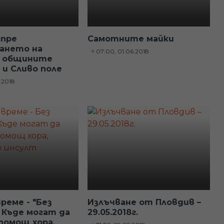
спре
Самотните майки
ането на
07:00, 01.06.2018
в общините
 и Сливо поле
6.2018
реме - "Без
Излъчване от Пловдив –
: Къде могат да
29.05.2018г.
помощ хора,