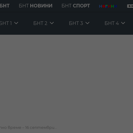
БНТ
БНТ
НОВИНИ
БНТ
СПОРТ
БНТ 1
БНТ 2
БНТ 3
БНТ 4
но време – 16 септември...