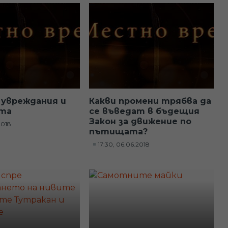
 увреждания и
Какви промени трябва да
та
се въведат в бъдещия
Закон за движение по
.2018
пътищата?
17:30, 06.06.2018