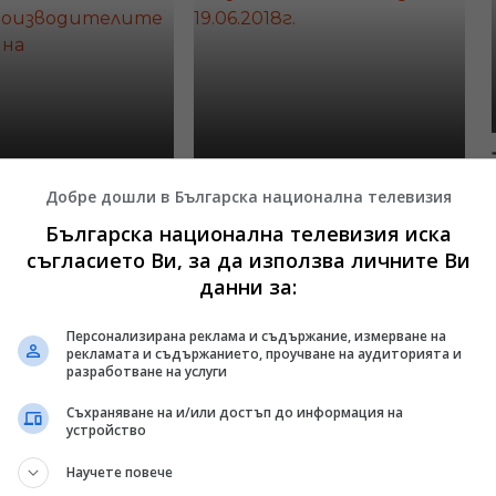
те на
Излъчване от Пловдив –
Добре дошли в Българска национална телевизия
роизводителите
19.06.2018г.
Българска национална телевизия иска
ина
17:30, 19.06.2018
съгласието Ви, за да използва личните Ви
6.2018
данни за:
Персонализирана реклама и съдържание, измерване на
рекламата и съдържанието, проучване на аудиторията и
разработване на услуги
Съхраняване на и/или достъп до информация на
устройство
Научете повече