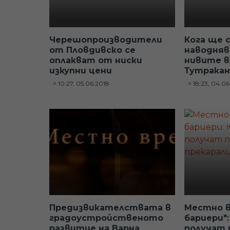
Черешопроизводители
Кога ще 
от Пловдивско се
наводняв
оплакват от ниски
нивите 
изкупни цени
Тутракан
10:27, 05.06.2018
18:23, 04.0
Предизвикателствата в
Местно в
градоустройственото
бариери"
развитие на Варна
получат 