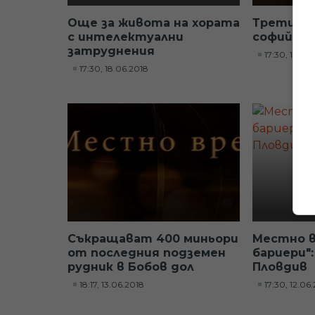
Още за живота на хората
Третият 
с интелектуални
софийск
затруднения
17:30, 15.06
17:30, 18.06.2018
Съкращават 400 миньори
Местно в
от последния подземен
бариери"
рудник в Бобов дол
Пловдив
18:17, 13.06.2018
17:30, 12.06