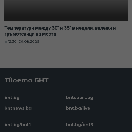
Температури между 30° и 35° в неделя, валежи и
гръмотевици на места
12:30, 09.08.2026
Твоето БНТ
bnt.bg
bntsport.bg
bntnews.bg
bnt.bg/live
bnt.bg/bnt1
bnt.bg/bnt3