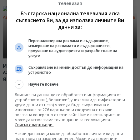
телевизия
Българска национална телевизия иска
съгласието Ви, за да използва личните Ви
данни за:
Персонализирана реклама и съдържание,
измерване на рекламата и съдържанието,
проучване на аудиторията и разработване на
услуги
Иновативни технологии, с които
Съхраняване на и/или достъп до информация на
лабораториите правят по-точна
устройство
диагностика
Научете повече
Личните ви данни ще се обработват и информацията от
устройството ви („бисквитки“, уникални идентификатори и
други данни от него) може да бъде съхранявана и
използвана от 276 партньори и споделяна с тях или
ползвана конкретно от този сайт. Ние и партньорите ни
може да използваме точни данни за геолокацията.
Списък с партньори.
Някои доставчици може да обработват личните ви данни
въз основа на законен интерес. Можете да промените