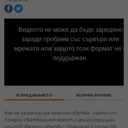
Споделете:
Видеото не може да бъде заредено
заради проблем със сървъра или
мрежата или защото този формат не е
поддържан.
В ПРЕДАВАНЕТО
ВСИЧКИ БРОЕВЕ
Как се организира кралска сватба - пряко от
Лондон сватбеният агент с дългогодишен
опит в звездни сватби - Мариела Уилсън. На