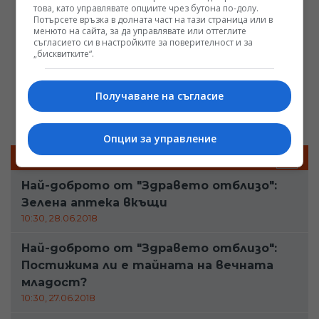
това, като управлявате опциите чрез бутона по-долу.
Потърсете връзка в долната част на тази страница или в
менюто на сайта, за да управлявате или оттеглите
съгласието си в настройките за поверителност и за
„бисквитките“.
Получаване на съгласие
Опции за управление
ПОСЛЕДНИ БРОЕВЕ
Най-доброто от "Здравето отблизо":
Зелена аптека вкъщи
10:30, 28.06.2018
Най-доброто от "Здравето отблизо":
Постижима ли е тайната на вечната
младост?
10:30, 27.06.2018