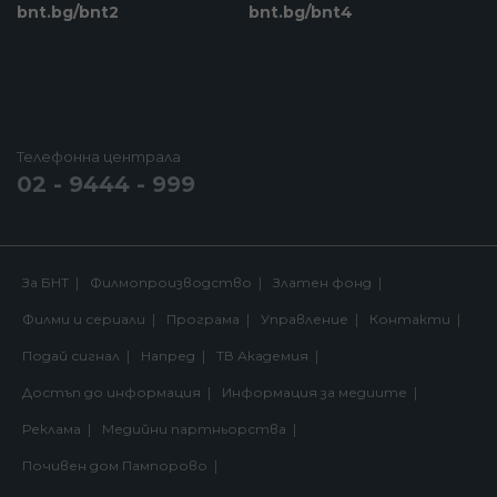
bnt.bg/bnt2
bnt.bg/bnt4
Телефонна централа
02 - 9444 - 999
За БНТ
Филмопроизводство
Златен фонд
Филми и сериали
Програма
Управление
Контакти
Подай сигнал
Напред
ТВ Академия
Достъп до информация
Информация за медиите
Реклама
Медийни партньорства
Почивен дом Пампорово