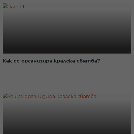
Иновативни технологии, с които
съвременните лаборатории правят по-точна
диагностика на генетичните заболявания и
анализират околната среда.
В минутите за астрология с Тони Салфидж.
Търговец или лечител - кои са всички лица на
представителите на зодия Близнаци.
Как се организира кралска сватба?
"Природна аптека" за здрави нокти.