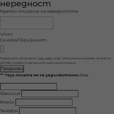
нередност
Кратко описание на нередността
и/или
Снимка/Скрийншот:
Разрешени формати: (jpg, jpeg, png). Максимален размер на файла
(25 MB). Можете да качите максимум 5 файла.
Продължи
** Тези полета не са задължителни.
Име
Фамилия
Имейл
Телефон