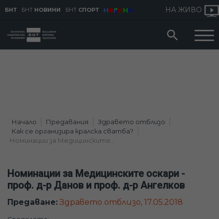
НА ЖИВО
БНТ
БНТ
НОВИНИ
БНТ
СПОРТ
Начало
Предавания
Здравето отблизо
Как се организира кралска сватба?
Номинации за Медицинските...
Номинации за Медицинските оскари -
проф. д-р Данов и проф. д-р Ангелков
Предаване:
Здравето отблизо, 17.05.2018