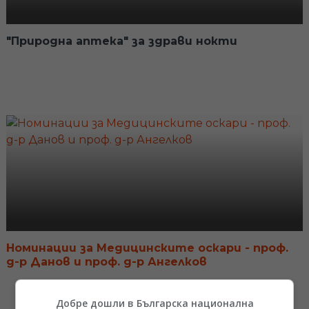
"Природна аптека" за здрави нокти
Номинации за Медицинските оскари - проф.
д-р Данов и проф. д-р Ангелков
Добре дошли в Българска национална