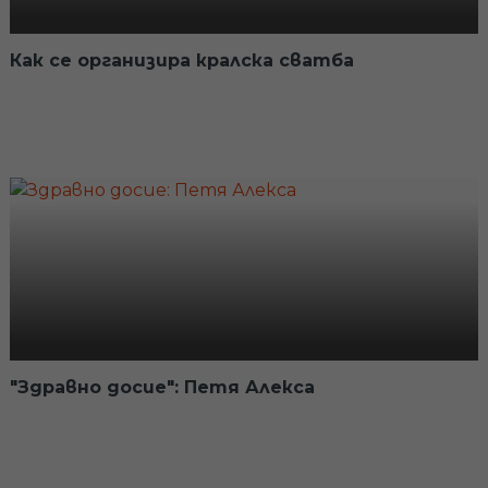
Как се организира кралска сватба
"Здравно досие": Петя Алекса