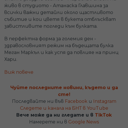
живо в студиото - Атанаска Главшина за
всички важни детайли около щастливото
събитие и кои цветя в букета отблъскват
завистливите погледи към булката.
В перфектна форма за големия ден -
здравословният режим на бъдещата булка
Меган Маркъл и как успя да повлияе на принц
Хари.
В рубриката "Здравно досие": Петя Алекса
Виж повече
между Ел Ей и София - холивудски тайни за
поддържане на дух и перфектна форма.
Чуйте последните новини, където и да
сте!
Кардиохирурзите, които избраха да спасяват
Последвайте ни във
Facebook
и
Instagram
живот в България вместо зад граница. Вижте
Следете и канала на БНТ в YouTube
отличените със специалните награди в
Вече може да ни гледате и в
TikTok
тазгодишните Медицински оскари.
Намерете ни в
Google News