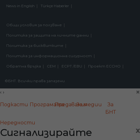
News in English
Türkçe Haberler
Общи условия за ползване
Политика за защита на личните данни
Политика за бисквитките
Политика за информационна сигурност
Обратна връзка
СЕМ
ECPT /EBU
Проект ECCHO
©БНТ. Всички права запазени
×
‹
›
Подкасти
Програмата
Предавания
За медии
За
БНТ
Нередности
x
Сигнализирайте