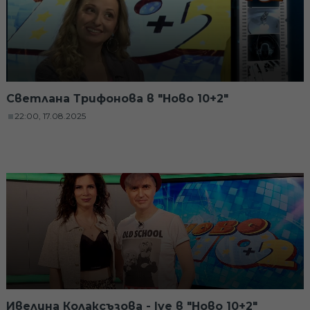
Светлана Трифонова в "Ново 10+2"
22:00, 17.08.2025
Ивелина Колаксъзова - Ive в "Ново 10+2"