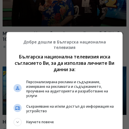
Маргарита Хранова и Симеон Владов в "Ново
10+2"
Добре дошли в Българска национална
22:00, 14.12.2025
телевизия
Българска национална телевизия иска
съгласието Ви, за да използва личните Ви
данни за:
Персонализирана реклама и съдържание,
измерване на рекламата и съдържанието,
проучване на аудиторията и разработване на
услуги
Съхраняване на и/или достъп до информация на
устройство
Наталия Тенева в "Ново 10+2"
Научете повече