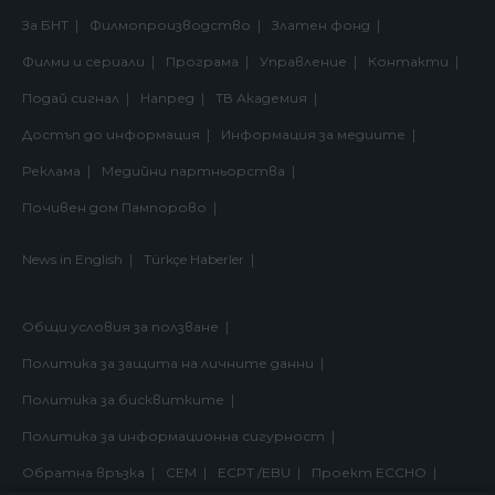
За БНТ
Филмопроизводство
Златен фонд
Филми и сериали
Програма
Управление
Контакти
Подай сигнал
Напред
ТВ Академия
Достъп до информация
Информация за медиите
Реклама
Медийни партньорства
Почивен дом Пампорово
News in English
Türkçe Haberler
Общи условия за ползване
Политика за защита на личните данни
Политика за бисквитките
Политика за информационна сигурност
Обратна връзка
СЕМ
ECPT /EBU
Проект ECCHO