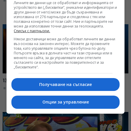
22:00, 30.11.2025
Личните ви данни ще се обработват и информацията от
устройството ви („бисквитки“, уникални идентификатори и
други данни от него) може да бъде съхранявана и
използвана от 276 партньори и споделяна с тях или
ползвана конкретно от този сайт. Ние и партньорите ни
може да използваме точни данни за геолокацията.
Списък с партньори.
Някои доставчици може да обработват личните ви данни
въз основа на законен интерес. Можете да промените
това, като управлявате опциите чрез бутона по-долу.
Потърсете връзка в долната част на тази страница или в
менюто на сайта, за да управлявате или оттеглите
съгласието си в настройките за поверителност и за
„бисквитките“.
13 години "Ново 10 + 2"
Получаване на съгласие
22:00, 23.11.2025
Опции за управление