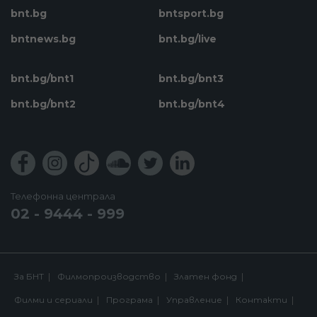
bnt.bg
bntsport.bg
bntnews.bg
bnt.bg/live
bnt.bg/bnt1
bnt.bg/bnt3
bnt.bg/bnt2
bnt.bg/bnt4
Телефонна централа
02 - 9444 - 999
За БНТ
Филмопроизводство
Златен фонд
Филми и сериали
Програма
Управление
Контакти