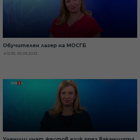
Обучителен лагер на МОСГБ
12:35, 05.05.2023
Ученици учат жестов език през ваканцията