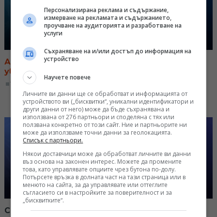
Персонализирана реклама и съдържание,
измерване на рекламата и съдържанието,
проучване на аудиторията и разработване на
услуги
Съхраняване на и/или достъп до информация на
устройство
Абитуриентите от училището за деца с
увреден слух в София
Научете повече
12:53, 26.05.2023
Личните ви данни ще се обработват и информацията от
устройството ви („бисквитки“, уникални идентификатори и
други данни от него) може да бъде съхранявана и
използвана от 276 партньори и споделяна с тях или
ползвана конкретно от този сайт. Ние и партньорите ни
може да използваме точни данни за геолокацията.
Списък с партньори.
Някои доставчици може да обработват личните ви данни
въз основа на законен интерес. Можете да промените
това, като управлявате опциите чрез бутона по-долу.
Потърсете връзка в долната част на тази страница или в
менюто на сайта, за да управлявате или оттеглите
съгласието си в настройките за поверителност и за
„бисквитките“.
Среща с един от малкото специалисти по