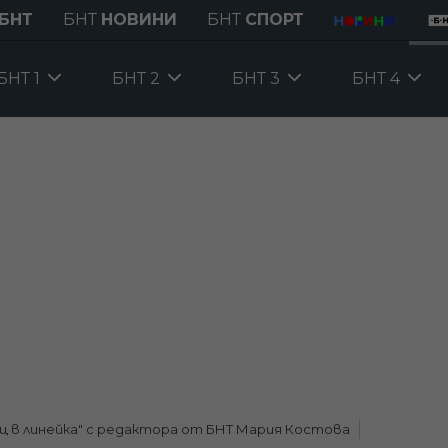
БНТ
БНТ
НОВИНИ
БНТ
СПОРТ
БНТ 1
БНТ 2
БНТ 3
БНТ 4
щ в линейка" с редактора от БНТ Мария Костова