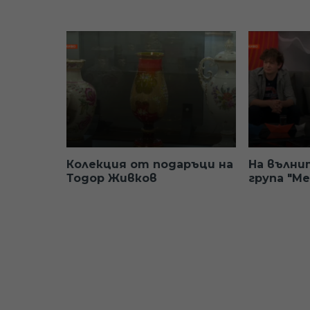
Колекция от подаръци на
На вълни
Тодор Живков
група "М