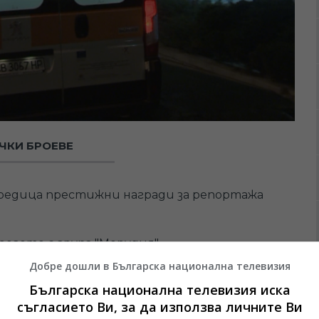
ЧКИ БРОЕВЕ
редица престижни награди за репортажa
регето с група "Мерудия"
Добре дошли в Българска национална телевизия
 Тодор Живков
Българска национална телевизия иска
съгласието Ви, за да използва личните Ви
ки самоличности в моноспектакъла