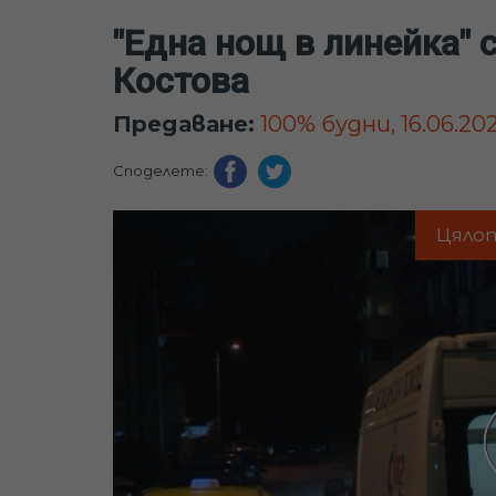
"Една нощ в линейка" 
Костова
Предаване:
100% будни, 16.06.202
Споделете:
Цяло