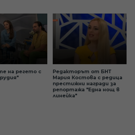
те на регето с
Редакторът от БНТ
ерудия"
Мария Костова с редица
престижни награди за
репортажa "Една нощ в
линейка"