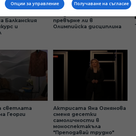
Опции за управление
Получаване на съгласие
юбилейно
Полденсът ще се
на Балканския
превърне ли в
нкурс и
Олимпийска дисциплина
л
а светлата
Актрисата Яна Огнянова
на Георги
сменя десетки
самоличности в
моноспектакъла
"Преподавай трудно"