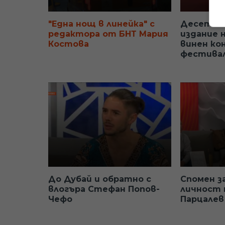
"Една нощ в линейка" с
Десето 
редактора от БНТ Мария
издание 
Костова
винен ко
фестива
До Дубай и обратно с
Спомен з
влогъра Стефан Попов-
личност 
Чефо
Парцалев