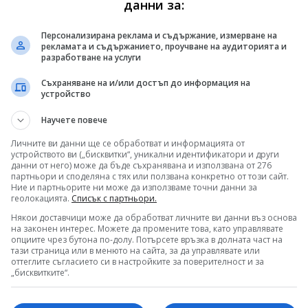
данни за:
е на съгражданите си от град Левски
Персонализирана реклама и съдържание, измерване на
рекламата и съдържанието, проучване на аудиторията и
разработване на услуги
 Попов-Чефо
Съхраняване на и/или достъп до информация на
а ежедневието с танци на пилон
устройство
новини, където и да сте!
Научете повече
дание на Балканския винен фестивал,
 във
Facebook
и
Instagram
Личните ви данни ще се обработват и информацията от
ала на БНТ в YouTube
устройството ви („бисквитки“, уникални идентификатори и други
данни от него) може да бъде съхранявана и използвана от 276
ни гледате и в
TikTok
партньори и споделяна с тях или ползвана конкретно от този сайт.
 ни в
Google News
Ние и партньорите ни може да използваме точни данни за
геолокацията.
Списък с партньори.
Някои доставчици може да обработват личните ви данни въз основа
на законен интерес. Можете да промените това, като управлявате
опциите чрез бутона по-долу. Потърсете връзка в долната част на
тази страница или в менюто на сайта, за да управлявате или
оттеглите съгласието си в настройките за поверителност и за
„бисквитките“.