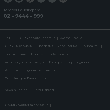
Телефонна централа
02 - 9444 - 999
За БНТ
Филмопроизводство
Златен фонд
Филми и сериали
Програма
Управление
Контакти
Подай сигнал
Напред
ТВ Академия
Достъп до информация
Информация за медиите
Реклама
Медийни партньорства
Почивен дом Пампорово
News in English
Türkçe Haberler
Общи условия за ползване