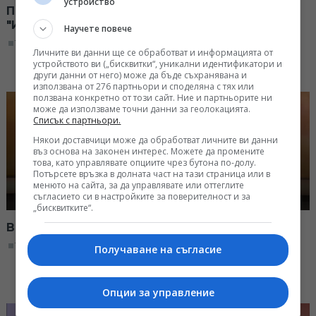
устройство
Право на отговор: Андреа Драганова в
"Извън играта"
Научете повече
18:01, 26.02.2023
Личните ви данни ще се обработват и информацията от
устройството ви („бисквитки“, уникални идентификатори и
други данни от него) може да бъде съхранявана и
използвана от 276 партньори и споделяна с тях или
ползвана конкретно от този сайт. Ние и партньорите ни
може да използваме точни данни за геолокацията.
Списък с партньори.
Някои доставчици може да обработват личните ви данни
въз основа на законен интерес. Можете да промените
това, като управлявате опциите чрез бутона по-долу.
Потърсете връзка в долната част на тази страница или в
менюто на сайта, за да управлявате или оттеглите
съгласието си в настройките за поверителност и за
„бисквитките“.
Васил Драганов в "Извън играта"
18:00, 12.02.2023
Получаване на съгласие
Опции за управление