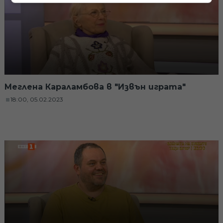
Меглена Караламбова в "Извън играта"
18:00, 05.02.2023