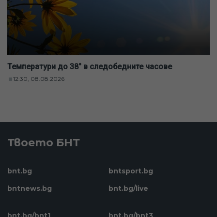
Температури до 38° в следобедните часове
12:30, 08.08.2026
Твоето БНТ
bnt.bg
bntsport.bg
bntnews.bg
bnt.bg/live
bnt.bg/bnt1
bnt.bg/bnt3