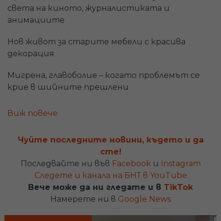
света на киното, журналистиката и
анимациите
Нов живот за старите мебели с красива
декорация
Мигрена, главоболие – когато проблемът се
крие в шийните прешлени
Световният ден на доброволния и
Виж повече
безвъзмезден кръводарител
Чуйте последните новини, където и да
„Гласовете на София“ или какво представлява
сте!
плейбек театърът
Последвайте ни във
Facebook
и
Instagram
Следете и канала на БНТ в YouTube
Яна Янчева - специалният музикален гост
Вече може да ни гледате и в
TikTok
Намерете ни в
Google News
Гледайте "100% будни" всеки делник от 9:10