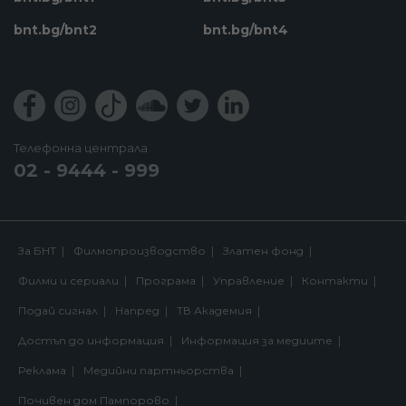
bnt.bg/bnt2
bnt.bg/bnt4
Телефонна централа
02 - 9444 - 999
За БНТ
Филмопроизводство
Златен фонд
Филми и сериали
Програма
Управление
Контакти
Подай сигнал
Напред
ТВ Академия
Достъп до информация
Информация за медиите
Реклама
Медийни партньорства
Почивен дом Пампорово