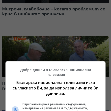
Мигрена, главоболие – когато проблемът се
крие в шийните прешлени
Добре дошли в Българска национална
телевизия
Българска национална телевизия иска
Проф. Петър Иванов за психотерапията и
съгласието Ви, за да използва личните Ви
психичното здраве на нацията ни
данни за:
Персонализирана реклама и съдържание,
измерване на рекламата и съдържанието,