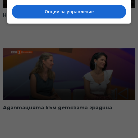
Опции за управление
Нов живот на старите мебели
Адаптацията към детската градина