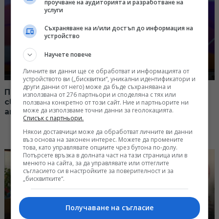
проучване на аудиторията и разработване на
услуги
Съхраняване на и/или достъп до информация на
устройство
Научете повече
Личните ви данни ще се обработват и информацията от
устройството ви („бисквитки“, уникални идентификатори и
други данни от него) може да бъде съхранявана и
Проектът „Филмова ваканция“ - децата в
използвана от 276 партньори и споделяна с тях или
света на киното, журналистиката и
ползвана конкретно от този сайт. Ние и партньорите ни
може да използваме точни данни за геолокацията.
анимациите
Списък с партньори.
Някои доставчици може да обработват личните ви данни
въз основа на законен интерес. Можете да промените
това, като управлявате опциите чрез бутона по-долу.
Потърсете връзка в долната част на тази страница или в
менюто на сайта, за да управлявате или оттеглите
съгласието си в настройките за поверителност и за
„бисквитките“.
Получаване на съгласие