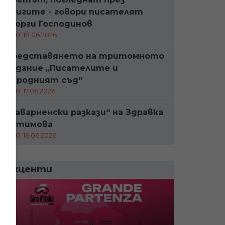
книгите - говори писателят
Георги Господинов
11:00, 18.06.2026
Представянето на тритомното
издание „Писателите и
Народният съд“
11:00, 17.06.2026
„Каварненски разкази“ на Здравка
Евтимова
11:00, 16.06.2026
Акценти