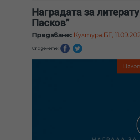
Наградата за литерату
Пасков”
Предаване:
Култура.БГ, 11.09.20
Споделете:
Цяло