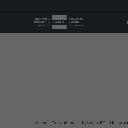
Начало
Предавания
Култура.БГ
Награда