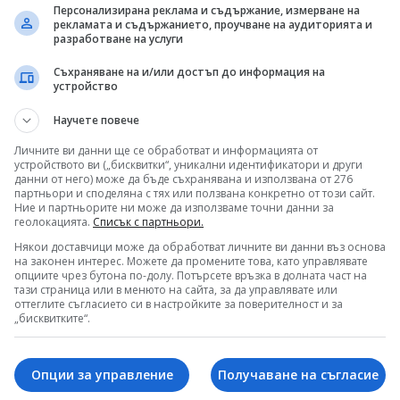
 Рийд тази вечер в зала „Снгълс“ на НДК от 21
Персонализирана реклама и съдържание, измерване на
рекламата и съдържанието, проучване на аудиторията и
разработване на услуги
по БНТ 1
Съхраняване на и/или достъп до информация на
устройство
новини, където и да сте!
Научете повече
 във
Facebook
и
Instagram
Личните ви данни ще се обработват и информацията от
ала на БНТ в YouTube
устройството ви („бисквитки“, уникални идентификатори и други
ни гледате и в
TikTok
данни от него) може да бъде съхранявана и използвана от 276
партньори и споделяна с тях или ползвана конкретно от този сайт.
 ни в
Google News
Ние и партньорите ни може да използваме точни данни за
геолокацията.
Списък с партньори.
Някои доставчици може да обработват личните ви данни въз основа
на законен интерес. Можете да промените това, като управлявате
опциите чрез бутона по-долу. Потърсете връзка в долната част на
тази страница или в менюто на сайта, за да управлявате или
оттеглите съгласието си в настройките за поверителност и за
„бисквитките“.
Опции за управление
Получаване на съгласие
новият сезон на
Концерт на Кръсте