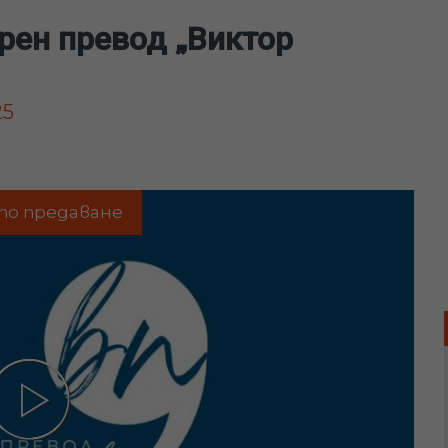
рен превод „Виктор
25
то предаване