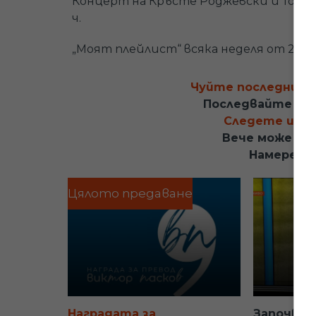
Концерт на Кръсте Роджевски и Томика
ч.
„Моят плейлист“ всяка неделя от 22 ч. 
Чуйте последните 
Последвайте ни
Следете и кан
Вече може да 
Намерете
Цялото предаване
Наградата за
Започва 