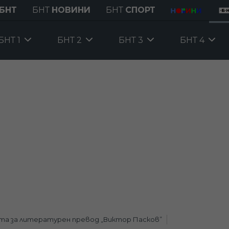
БНТ
БНТ
НОВИНИ
БНТ
СПОРТ
БНТ 1
БНТ 2
БНТ 3
БНТ 4
та за литературен превод „Виктор Пасков”