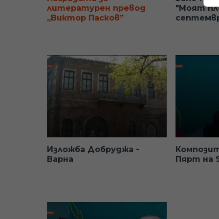
литературен превод
"Моят пл
„Виктор Пасков”
септемвр
Изложба Добруджа -
Компози
Варна
Пярт на 