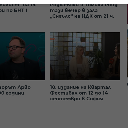
ейлист" на 14
Роджевски и Томика Рийд
и по БНТ 1
тази вечер в зала
„Снгълс“ на НДК от 21 ч.
торът Арво
10. издание на Квартал
90 години
Фестивал от 12 до 14
септември в София