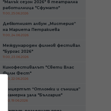
"Малък сезон 2026" в театрална
работилница "Сфумато"
11:00, 25.06.2026
Дебютният албум „Мистерия”
на Мариета Петракиева
11:00, 24.06.2026
Международен филмов фестивал
"Бургас 2026"
11:00, 23.06.2026
Кинофестивалът "Свети Влас
Филм Фест"
11:00, 22.06.2026
Концертът “Отломки и сънища”
в камерна зала "България"
11:00, 19.06.2026
Светът, погледнат през