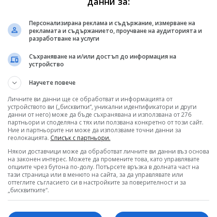
данни за:
новини, където и да сте!
Персонализирана реклама и съдържание, измерване на
 във
Facebook
и
Instagram
рекламата и съдържанието, проучване на аудиторията и
ала на БНТ в YouTube
разработване на услуги
ни гледате и в
TikTok
Съхраняване на и/или достъп до информация на
 ни в
Google News
устройство
Научете повече
Личните ви данни ще се обработват и информацията от
устройството ви („бисквитки“, уникални идентификатори и други
данни от него) може да бъде съхранявана и използвана от 276
партньори и споделяна с тях или ползвана конкретно от този сайт.
Ние и партньорите ни може да използваме точни данни за
геолокацията.
Списък с партньори.
Някои доставчици може да обработват личните ви данни въз основа
на законен интерес. Можете да промените това, като управлявате
опциите чрез бутона по-долу. Потърсете връзка в долната част на
тази страница или в менюто на сайта, за да управлявате или
оттеглите съгласието си в настройките за поверителност и за
„бисквитките“.
Арт Детектив: Николай Василев
на
за своя документален филм за
С