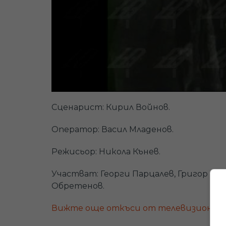
Сценарист: Кирил Войнов.
Оператор: Васил Младенов.
Режисьор: Никола Кънев.
Участват: Георги Парцалев, Григор Ва
Обретенов.
Вижте още откъси от телевизионни 