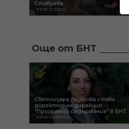
Ставрева
12:38, 12.12.2022
Още от БНТ
Светлозара Лазарова става
директор на дирекция
"Програмно съдържание" в БНТ
12:05, 06.08.2026