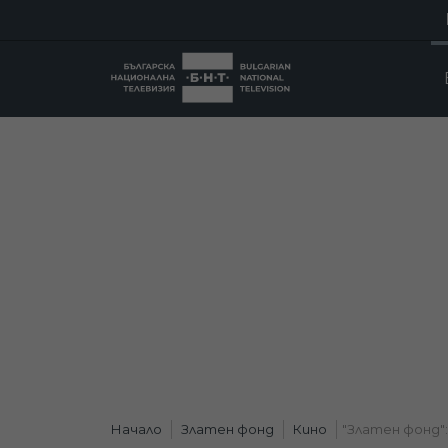
Начало
Златен фонд
Кино
"Златен фонд": 