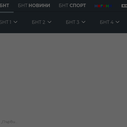
БНТ
БНТ
НОВИНИ
БНТ
СПОРТ
БНТ 1
БНТ 2
БНТ 3
БНТ 4
„Първи...