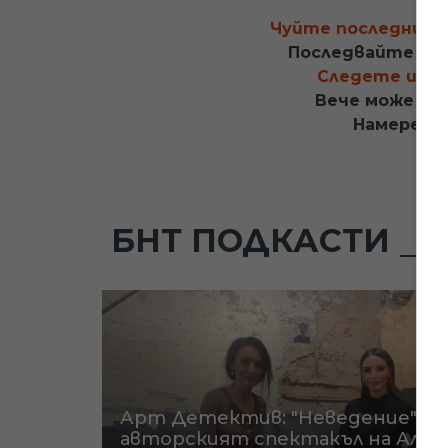
Чуйте последните 
Последвайте ни
Следете и кан
Вече може да 
Намерете
БНТ ПОДКАСТИ
Арт Детектив: "Неведение" -
авторският спектакъл на Албе