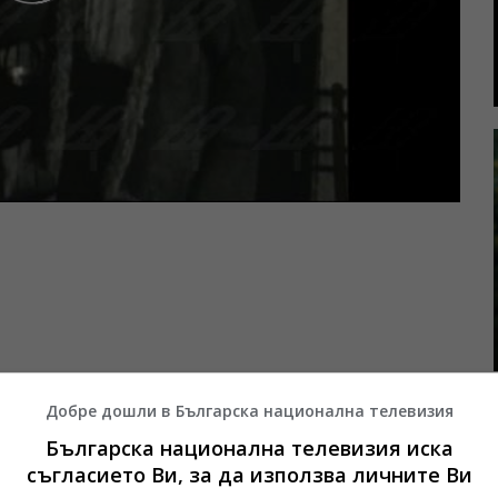
чков, Юлия Славова, Сотир Майноловски, Иван
Добре дошли в Българска национална телевизия
Българска национална телевизия иска
филми.
съгласието Ви, за да използва личните Ви