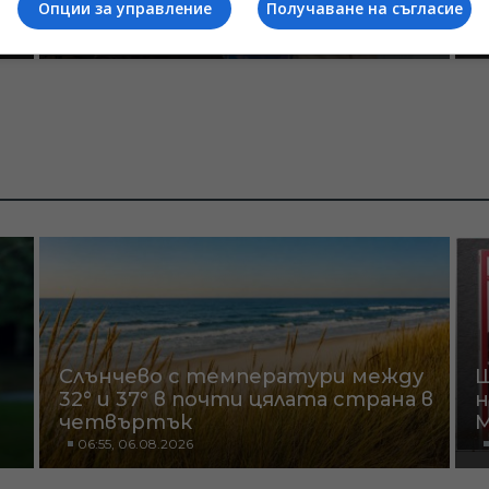
Опции за управление
Получаване на съгласие
спектакъла „Калигула“
С
15:39, 29.11.2022
Слънчево с температури между
Ш
32° и 37° в почти цялата страна в
н
четвъртък
06:55, 06.08.2026