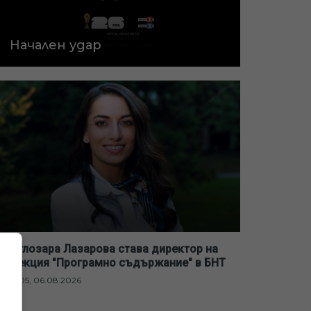
Начален удар
Светлозара Лазарова става директор на
дирекция "Програмно съдържание" в БНТ
12:05, 06.08.2026