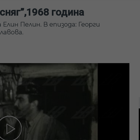
 сняг”,1968 година
 Елин Пелин. В епизода: Георги
лавова.