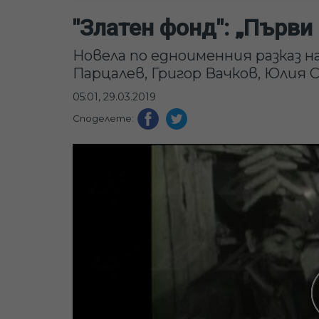
"Златен фонд": „Първи
Новела по едноименния разказ на
Парцалев, Григор Вачков, Юлия С
05:01, 29.03.2019
Споделете: