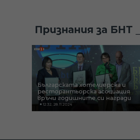
Признания за БНТ
Българската хотелиерска и
ресторантьорска асоциация
връчи годишните си награди
12:32, 28.11.2024