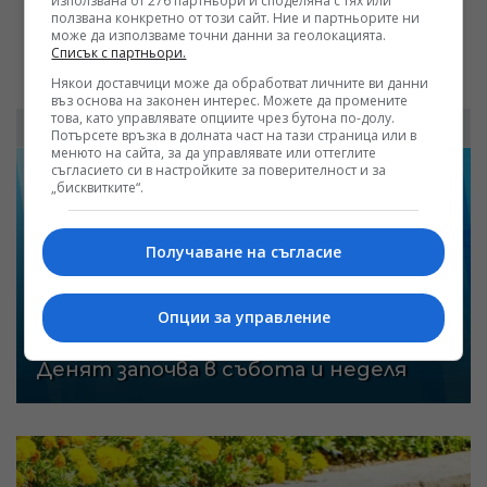
използвана от 276 партньори и споделяна с тях или
ползвана конкретно от този сайт. Ние и партньорите ни
може да използваме точни данни за геолокацията.
Списък с партньори.
Някои доставчици може да обработват личните ви данни
въз основа на законен интерес. Можете да промените
това, като управлявате опциите чрез бутона по-долу.
Акценти
Потърсете връзка в долната част на тази страница или в
менюто на сайта, за да управлявате или оттеглите
съгласието си в настройките за поверителност и за
„бисквитките“.
Получаване на съгласие
Опции за управление
Денят започва в събота и неделя