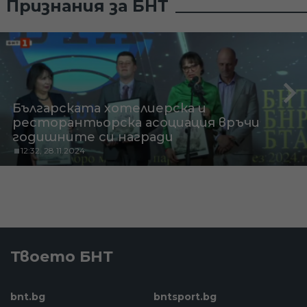
Признания за БНТ
Българската хотелиерска и
ресторантьорска асоциация връчи
годишните си награди
12:32, 28.11.2024
Твоето БНТ
bnt.bg
bntsport.bg