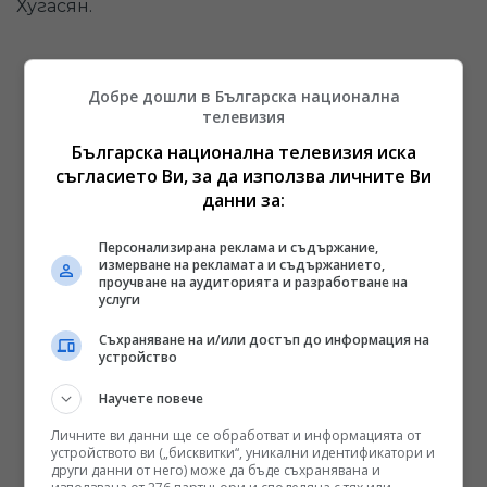
Хугасян.
Добре дошли в Българска национална
Чуйте последните новини, където и да
телевизия
сте!
Българска национална телевизия иска
Последвайте ни във
Facebook
и
Instagram
съгласието Ви, за да използва личните Ви
Следете и канала на БНТ в YouTube
данни за:
Вече може да ни гледате и в
TikTok
Намерете ни в
Google News
Персонализирана реклама и съдържание,
измерване на рекламата и съдържанието,
проучване на аудиторията и разработване на
Реклама
услуги
Съхраняване на и/или достъп до информация на
устройство
Научете повече
Личните ви данни ще се обработват и информацията от
устройството ви („бисквитки“, уникални идентификатори и
други данни от него) може да бъде съхранявана и