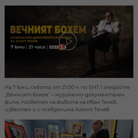
На 7 юни, събота, от 21:00 ч. по БНТ 1 гледайте
„Вечният бохем“ – музикално-документален
филм, посветен на живота на Иван Тенев,
известен и с псевдонима Агент Тенев.