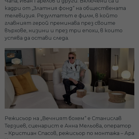
Чапа, Иван Гарелов и други. Включени са и
кадри от „Златния фонд“ на обществената
телевизия. Резултатът е филм, в който
главният герой преминава през своите
върхове, низини и през три епохи, в които
успява да остави следа.
Режисьор на „Вечният бохем“ е Станислав
Терзиев, сценарист е Анна Мельова, оператор
– Кристиан Спасов, режисьор по монтажа – Ара