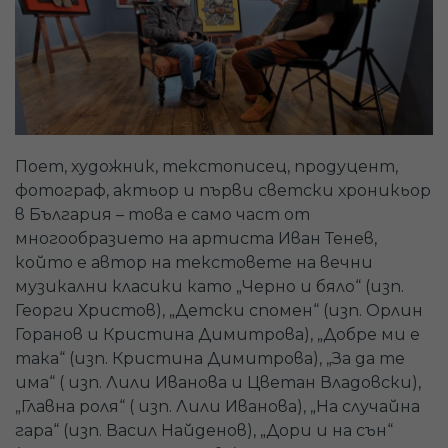
Поет, художник, текстописец, продуцент,
фотограф, актьор и първи светски хроникьор
в България – това е само част от
многообразието на артиста Иван Тенев,
който е автор на текстовете на вечни
музикални класики като „Черно и бяло“ (изп.
Георги Христов), „Детски спомен“ (изп. Орлин
Горанов и Кристина Димитрова), „Добре ми е
така“ (изп. Кристина Димитрова), „За да те
има“ ( изп. Лили Иванова и Цветан Владовски),
„Главна роля“ ( изп. Лили Иванова), „На случайна
гара“ (изп. Васил Найденов), „Дори и на сън“