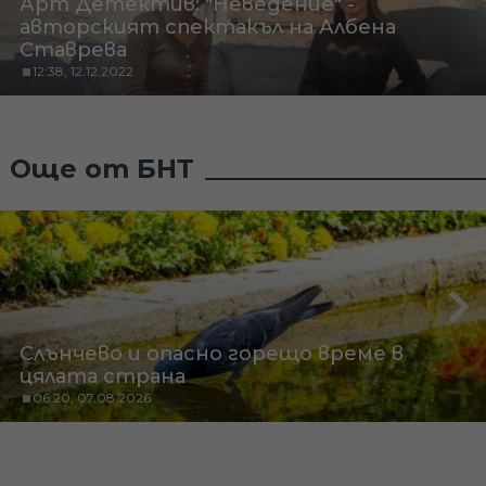
Арт Детектив: "Неведение" -
авторският спектакъл на Албена
Ставрева
12:38, 12.12.2022
Още от БНТ
Слънчево и опасно горещо време в
цялата страна
06:20, 07.08.2026