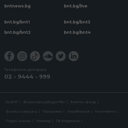
bntnews.bg
bnt.bg/live
bnt.bg/bnt1
bnt.bg/bnt3
bnt.bg/bnt2
bnt.bg/bnt4
Телефонна централа
02 - 9444 - 999
За БНТ
Филмопроизводство
Златен фонд
Филми и сериали
Програма
Управление
Контакти
Подай сигнал
Напред
ТВ Академия