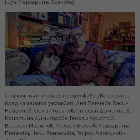
(изп. Маргарита Хранова).
Снимачният процес продължава две години,
пред камерата застават Аня Пенчева, Васил
Найденов, Орлин Горанов, Стефан Димитров,
Кристина Димитрова, Георги Христов,
Веселин Маринов, Михаил Белчев, Маргарита
Петкова, Нели Рангелова, Георги Чапкънов –